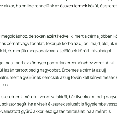
z akkor, ha online rendelünk az
összes termék
közül, és szere
 megoldáshoz, de sokan azért kedvelik, mert a cérna jobban k
as cérnát vagy fonalat, tekerjük körbe az ujjon, majd jelöljük 
 ki, és mérjük meg vonalzóval a jelölések közötti távolságot.
ugalmas, mert az könnyen pontatlan eredményhez vezet. A túl
úl lazán tartott pedig nagyobbat. Érdemes a cérnát az ujj
róbálni, mert a gyűrűnek nemcsak az ujj tövén kell kényelmesen 
eten.
n szeretnénk méretet venni valakiről, bár ilyenkor mindig nagy
okszor segít, ha a viselt ékszerek stílusát is figyelembe vess
 választott gyűrű akkor lesz igazán telitalálat, ha a méret is