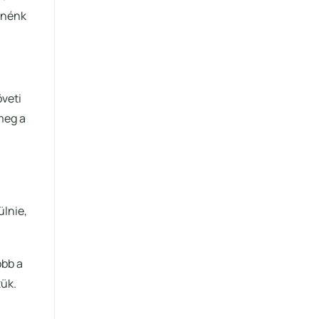
tnénk
öveti
meg a
ülnie,
obb a
zük.