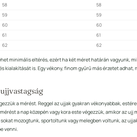
58
58
59
59
60
60
61
61
62
62
ehet minimális eltérés, ezért ha két méret határán vagyunk, m
 kialakítását is. Egy vékony, finom gyűrű más érzetet adhat, 
 ujjvastagság
gezzük a mérést. Reggel az ujjak gyakran vékonyabbak, estére
 mérést a nap közepén vagy kora este végezzük, amikor az ujj 
p sokat mozogtunk, sportoltunk vagy melegben voltunk, az ujja
e venni.