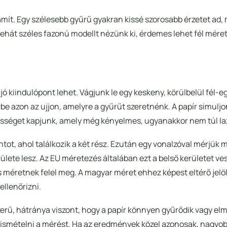
zámít. Egy szélesebb gyűrű gyakran kissé szorosabb érzetet ad,
hát széles fazonú modellt nézünk ki, érdemes lehet fél méret
ó kiindulópont lehet. Vágjunk le egy keskeny, körülbelül fél-e
be azon az ujjon, amelyre a gyűrűt szeretnénk. A papír simuljo
eszességet kapjunk, amely még kényelmes, ugyanakkor nem túl la
ntot, ahol találkozik a két rész. Ezután egy vonalzóval mérjük 
rülete lesz. Az EU méretezés általában ezt a belső kerületet ves
s méretnek felel meg. A magyar méret ehhez képest eltérő jelö
ellenőrizni.
erű, hátránya viszont, hogy a papír könnyen gyűrődik vagy elm
ismételni a mérést. Ha az eredmények közel azonosak, nagyo