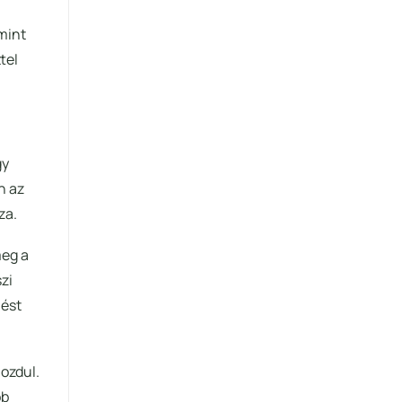
 mint
tel
gy
n az
za.
meg a
zi
lést
ozdul.
bb