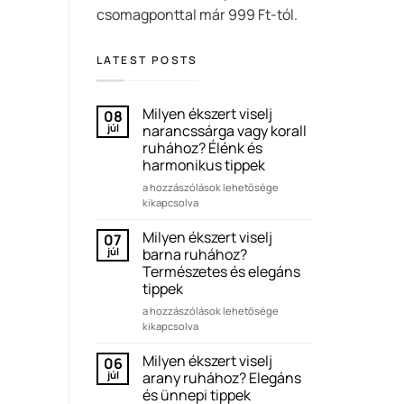
csomagponttal már 999 Ft-tól.
LATEST POSTS
Milyen ékszert viselj
08
júl
narancssárga vagy korall
ruhához? Élénk és
harmonikus tippek
Milyen
a hozzászólások lehetősége
ékszert
kikapcsolva
viselj
narancssárga
Milyen ékszert viselj
07
vagy
júl
barna ruhához?
korall
Természetes és elegáns
ruhához?
tippek
Élénk
és
Milyen
a hozzászólások lehetősége
harmonikus
ékszert
kikapcsolva
tippek
viselj
bejegyzéshez
barna
Milyen ékszert viselj
06
ruhához?
júl
arany ruhához? Elegáns
Természetes
és ünnepi tippek
és