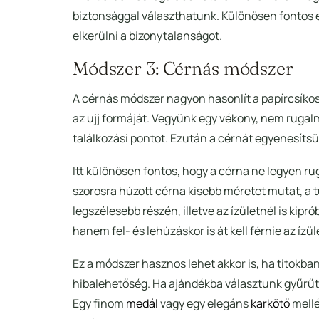
biztonsággal választhatunk. Különösen fontos e
elkerülni a bizonytalanságot.
Módszer 3: Cérnás módszer
A cérnás módszer nagyon hasonlít a papírcsíkos
az ujj formáját. Vegyünk egy vékony, nem rugalm
találkozási pontot. Ezután a cérnát egyenesítsük
Itt különösen fontos, hogy a cérna ne legyen r
szorosra húzott cérna kisebb méretet mutat, a t
legszélesebb részén, illetve az ízületnél is kip
hanem fel- és lehúzáskor is át kell férnie az ízül
Ez a módszer hasznos lehet akkor is, ha titokba
hibalehetőség. Ha ajándékba választunk gyűrűt, s
Egy finom
medál
vagy egy elegáns
karkötő
mellé