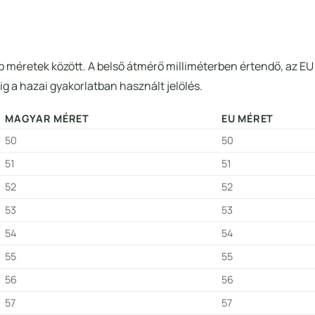
ibb méretek között. A belső átmérő milliméterben értendő, az E
g a hazai gyakorlatban használt jelölés.
MAGYAR MÉRET
EU MÉRET
50
50
51
51
52
52
53
53
54
54
55
55
56
56
57
57