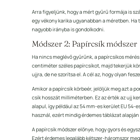
Arra figyeljünk, hogy a mért gyűrű formája is s
egy vékony karika ugyanabban a méretben. Ha te
nagyobb irányba is gondolkodni.
Módszer 2: Papírcsík módszer
Ha nincs meglévő gyűrűnk, a papírcsíkos mérés j
centiméter széles papírcsíkot, majd tekerjük kör
ujjra, de ne szorítsa el. A cél az, hogy olyan f
Amikor a papírcsík körbeér, jelöljük meg azt a po
csík hosszát milliméterben. Ez az érték az ujj ke
alapul, így például az 54 mm-es kerület EU 54-e
használ, ezért mindig érdemes táblázat alapján 
A papírcsík módszer előnye, hogy gyors és egysz
Ezért érdemes legalább kétszer-háromszor meg