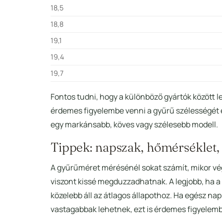
18,5
18,8
19,1
19,4
19,7
Fontos tudni, hogy a különböző gyártók között l
érdemes figyelembe venni a gyűrű szélességét és
egy markánsabb, köves vagy szélesebb modell.
Tippek: napszak, hőmérséklet,
A gyűrűméret mérésénél sokat számít, mikor vé
viszont kissé megduzzadhatnak. A legjobb, ha a
közelebb áll az átlagos állapothoz. Ha egész na
vastagabbak lehetnek, ezt is érdemes figyelemb