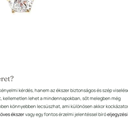
éret?
ényelmi kérdés, hanem az ékszer biztonságos és szép viselé
jjat, kellemetlen lehet a mindennapokban, sőt melegben még
emben könnyebben lecsúszhat, ami különösen akkor kockázato
öves ékszer
vagy egy fontos érzelmi jelentéssel bíró
eljegyzés