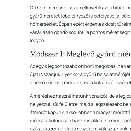
Otthoni mérésnél sokan elkövetik azt a hibát, h
gyűrűméretet több tényező is befolyásolja, példá
hőmérséklet. Éppen ezért érdemes kicsit türelm
vásárlásán gondolkodunk, a pontos méret segít a
legyen.
Módszer 1: Meglévő gyűrű mé
Az egyik legpontosabb otthoni megoldás, ha van
újat is szánjuk. Ilyenkor a gyűrű belső átmérőj
a belső peremig mérjünk, ne a külső szélessége
A méréshez használhatunk vonalzót, de a legjob
helyezzük sík felületre, majd a legszélesebb be
átmérőt kapunk, akkor ehhez a magyar mérettáb
módszer különösen hasznos akkor, ha meglepeté
ezüst ékszer
kollekció részeként választanánk ho