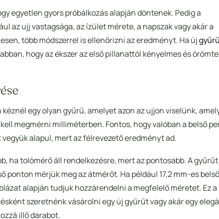
ogy egyetlen gyors próbálkozás alapján döntenek. Pedig a
ul az ujj vastagsága, az ízület mérete, a napszak vagy akár a
esen, több módszerrel is ellenőrizni az eredményt. Ha új
gyűr
bban, hogy az ékszer az első pillanattól kényelmes és örömtel
rése
 kéznél egy olyan gyűrű, amelyet azon az ujjon viselünk, amel
ét kell megmérni milliméterben. Fontos, hogy valóban a belső p
t vegyük alapul, mert az félrevezető eredményt ad.
b, ha tolómérő áll rendelkezésre, mert az pontosabb. A gyűrűt
lső ponton mérjük meg az átmérőt. Ha például 17,2 mm-es bels
lázat alapján tudjuk hozzárendelni a megfelelő méretet. Ez a
sként szeretnénk vásárolni egy új gyűrűt vagy akár egy eleg
zzá illő darabot.