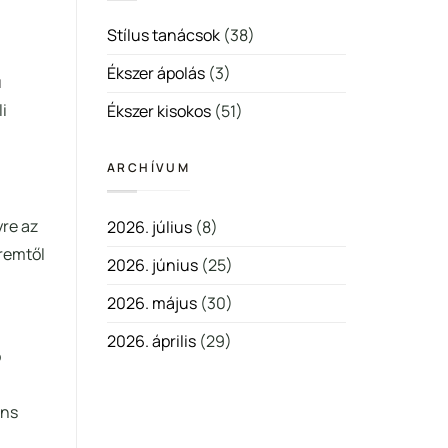
tippek
bejegyzéshez
Stílus tanácsok
(38)
Ékszer ápolás
(3)
ű
i
Ékszer kisokos
(51)
ARCHÍVUM
yre az
2026. július
(8)
eremtől
2026. június
(25)
2026. május
(30)
2026. április
(29)
ő
áns