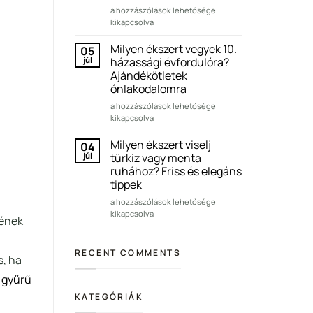
Milyen
elegáns
a hozzászólások lehetősége
ékszert
tippek
kikapcsolva
viselj
bejegyzéshez
arany
Milyen ékszert vegyek 10.
05
ruhához?
júl
házassági évfordulóra?
Elegáns
Ajándékötletek
és
ónlakodalomra
ünnepi
tippek
Milyen
a hozzászólások lehetősége
bejegyzéshez
ékszert
kikapcsolva
vegyek
10.
Milyen ékszert viselj
04
házassági
júl
türkiz vagy menta
évfordulóra?
ruhához? Friss és elegáns
Ajándékötletek
tippek
ónlakodalomra
bejegyzéshez
Milyen
a hozzászólások lehetősége
ékszert
kikapcsolva
sének
viselj
türkiz
vagy
RECENT COMMENTS
s, ha
menta
ruhához?
i gyűrű
Friss
KATEGÓRIÁK
és
elegáns