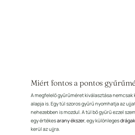
Miért fontos a pontos gyűrűm
A megfelelő gyűrűméret kiválasztása nemcsak k
alapja is. Egy túl szoros gyűrű nyomhatja az u
nehezebben is mozdul. A túl bő gyűrű ezzel sz
egy értékes
arany ékszer
, egy különleges
drágak
kerül az ujjra.