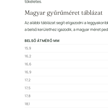
tökéletes.
Magyar gyűrűméret táblázat
Az alábbi táblázat segít eligazodni a leggyakor
a belső kerülethez igazodik, a magyar méret pedi
BELSŐ ÁTMÉRŐ MM
15,9
16,2
16,6
16,9
17,2
17,5
17,8
18,1