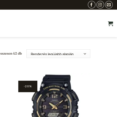
Sorted
összesen 42 db
by
latest
-20%
adás a
Hozzáadás a
ncekhez
Kedvencekhez