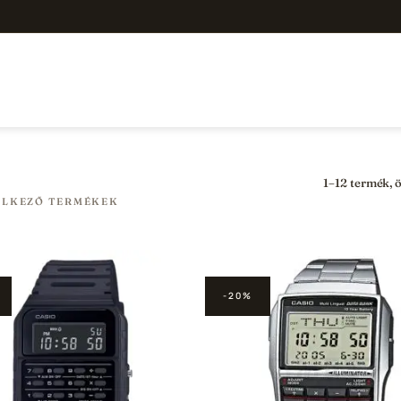
1–12 termék, 
ELKEZŐ TERMÉKEK
-20%
Hozzáadás a
Hozzá
Kedvencekhez
Kedve