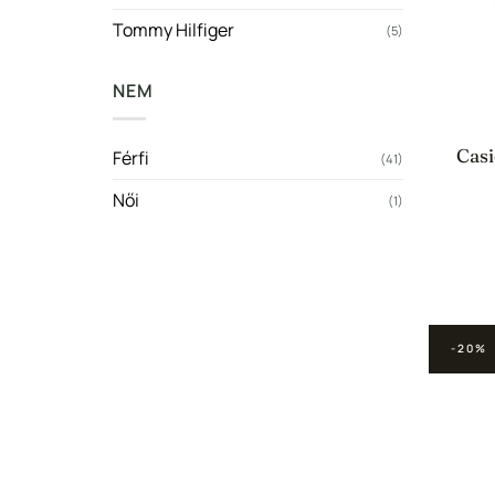
Tommy Hilfiger
(5)
NEM
Cas
Férfi
(41)
Női
(1)
-20%