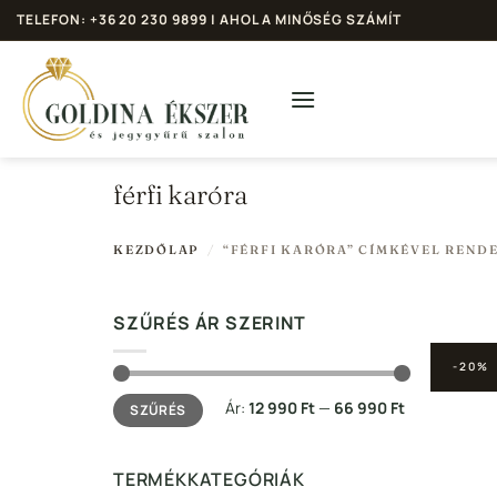
Skip
TELEFON: +36 20 230 9899 | AHOL A MINŐSÉG SZÁMÍT
to
content
férfi karóra
KEZDŐLAP
/
“FÉRFI KARÓRA” CÍMKÉVEL REND
SZŰRÉS ÁR SZERINT
-20%
Min
Max
Ár:
12 990 Ft
—
66 990 Ft
SZŰRÉS
ár
ár
TERMÉKKATEGÓRIÁK