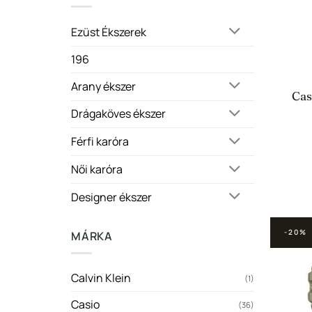
Ezüst Ékszerek
196
Arany ékszer
Cas
Drágaköves ékszer
Férfi karóra
Női karóra
Designer ékszer
-20%
MÁRKA
Calvin Klein
(1)
Casio
(36)