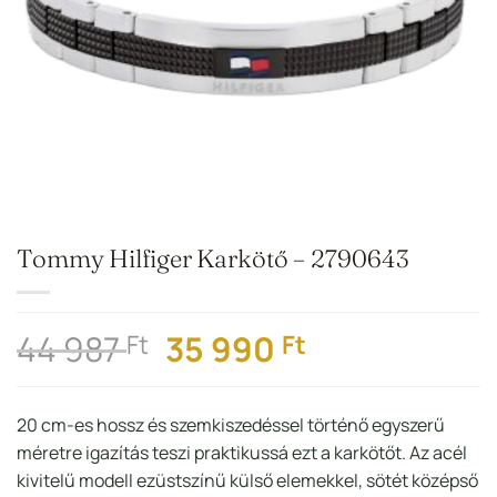
Tommy Hilfiger Karkötő – 2790643
Original
Current
44 987
35 990
Ft
Ft
price
price
was:
is:
20 cm-es hossz és szemkiszedéssel történő egyszerű
44
35
méretre igazítás teszi praktikussá ezt a karkötőt. Az acél
987 Ft.
990 Ft.
kivitelű modell ezüstszínű külső elemekkel, sötét középső