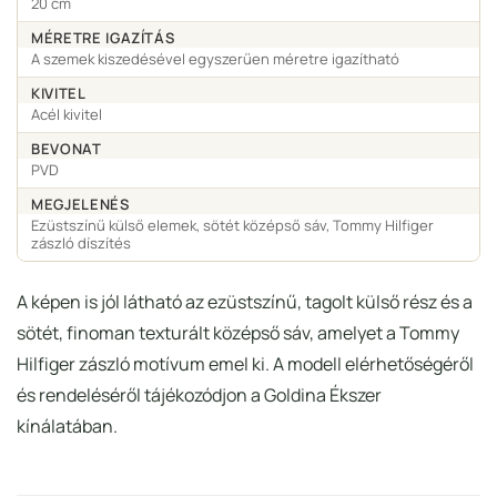
20 cm
MÉRETRE IGAZÍTÁS
A szemek kiszedésével egyszerűen méretre igazítható
KIVITEL
Acél kivitel
BEVONAT
PVD
MEGJELENÉS
Ezüstszínű külső elemek, sötét középső sáv, Tommy Hilfiger
zászló díszítés
A képen is jól látható az ezüstszínű, tagolt külső rész és a
sötét, finoman texturált középső sáv, amelyet a Tommy
Hilfiger zászló motívum emel ki. A modell elérhetőségéről
és rendeléséről tájékozódjon a Goldina Ékszer
kínálatában.