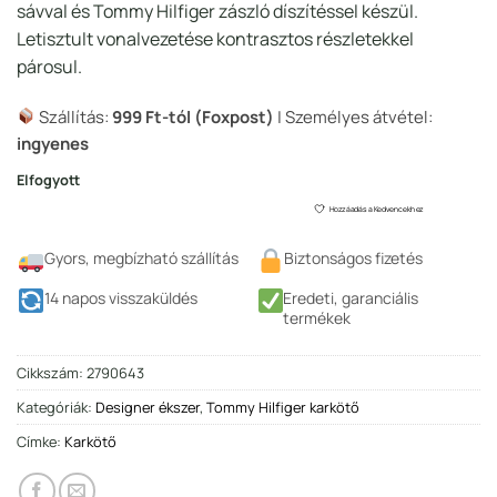
sávval és Tommy Hilfiger zászló díszítéssel készül.
Letisztult vonalvezetése kontrasztos részletekkel
párosul.
Szállítás:
999 Ft-tól (Foxpost)
| Személyes átvétel:
ingyenes
Elfogyott
Hozzáadás a Kedvencekhez
Gyors, megbízható szállítás
Biztonságos fizetés
14 napos visszaküldés
Eredeti, garanciális
termékek
Cikkszám:
2790643
Kategóriák:
Designer ékszer
,
Tommy Hilfiger karkötő
Címke:
Karkötő