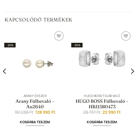
KAPCSOLÓDÓ TERMÉKEK
Hozzáadás a
Hozzáadás a
-20%
-20%
Kedvencekhez
Kedvencekhez
ARANY ÉKSZER
HUGO BOSS FÜLBEVALÓ
Arany Fülbevaló –
HUGO BOSS Fülbevaló –
t
Au2640
HBJ1580473
Original
Current
Original
Current
161 238
Ft
128 990
Ft
28 737
Ft
22 990
Ft
price
price
price
price
was:
is:
was:
is:
KOSÁRBA TESZEM
KOSÁRBA TESZEM
161
128
28
22
238 Ft.
990 Ft.
737 Ft.
990 Ft.