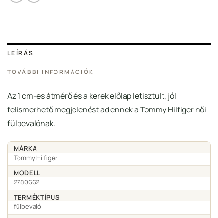
LEÍRÁS
TOVÁBBI INFORMÁCIÓK
Az 1 cm-es átmérő és a kerek előlap letisztult, jól
felismerhető megjelenést ad ennek a Tommy Hilfiger női
fülbevalónak.
MÁRKA
Tommy Hilfiger
MODELL
2780662
TERMÉKTÍPUS
fülbevaló