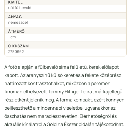
KIVITEL
női fülbevaló
ANYAG
nemesacél
ÁTMÉRŐ
1 cm
CIKKSZÁM
2780662
A fotó alapján a fülbevaló sima felületű, kerek előlapot
kapott. Az aranyszínű külső keret és a fekete középrész
határozott kontrasztot alkot, miközben a peremen
finoman elhelyezett Tommy Hilfiger felirat márkajellegű
részletként jelenik meg. A forma kompakt, ezért könnyen
beilleszthető a mindennapi viseletbe, ugyanakkor az
összhatás nem marad észrevétlen. Elérhetőségről és
aktuális kínálatról a Goldina Ékszer oldalán tájékozódhat.