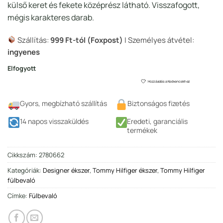
külső keret és fekete középrész látható. Visszafogott,
mégis karakteres darab.
Szállítás:
999 Ft-tól (Foxpost)
| Személyes átvétel:
ingyenes
Elfogyott
Hozzáadás a Kedvencekhez
Gyors, megbízható szállítás
Biztonságos fizetés
14 napos visszaküldés
Eredeti, garanciális
termékek
Cikkszám:
2780662
Kategóriák:
Designer ékszer
,
Tommy Hilfiger ékszer
,
Tommy Hilfiger
fülbevaló
Címke:
Fülbevaló