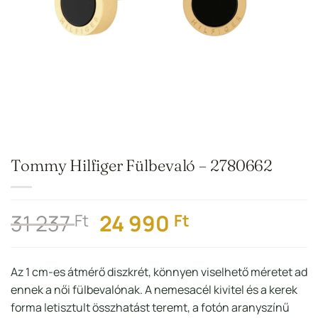
Tommy Hilfiger Fülbevaló – 2780662
Original
Current
31 237
24 990
Ft
Ft
price
price
was:
is:
Az 1 cm-es átmérő diszkrét, könnyen viselhető méretet ad
31
24
ennek a női fülbevalónak. A nemesacél kivitel és a kerek
237 Ft.
990 Ft.
forma letisztult összhatást teremt, a fotón aranyszínű