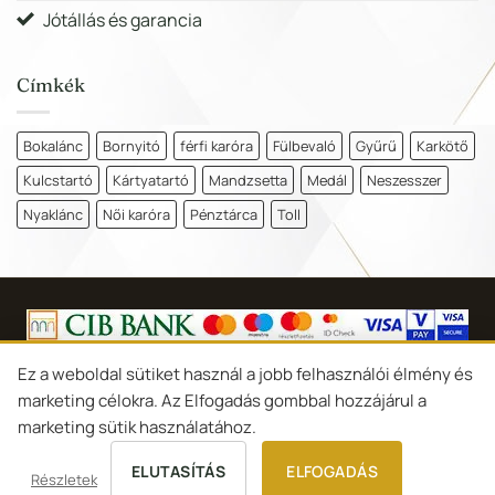
Jótállás és garancia
Címkék
Bokalánc
Bornyitó
férfi karóra
Fülbevaló
Gyűrű
Karkötő
Kulcstartó
Kártyatartó
Mandzsetta
Medál
Neszesszer
Nyaklánc
Női karóra
Pénztárca
Toll
Copyright 2026 ©
Goldina Ékszer Debrecen
Ez a weboldal sütiket használ a jobb felhasználói élmény és
marketing célokra. Az Elfogadás gombbal hozzájárul a
Süti-beállítások
marketing sütik használatához.
ELUTASÍTÁS
ELFOGADÁS
Tommy Hilfiger Fülbevaló - 2780662
Részletek
KOSÁRBA