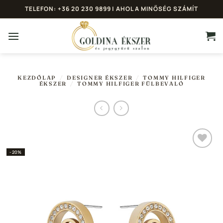
Skip
TELEFON: +36 20 230 9899 | AHOL A MINŐSÉG SZÁMÍT
to
content
KEZDŐLAP
/
DESIGNER ÉKSZER
/
TOMMY HILFIGER
ÉKSZER
/
TOMMY HILFIGER FÜLBEVALÓ
-20%
Hozzáadás a
Kedvencekhez