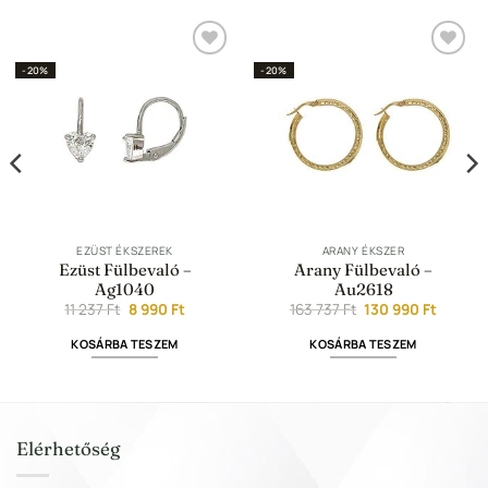
Hozzáadás a
Hozzáadás a
-20%
-20%
Kedvencekhez
Kedvencekhez
EZÜST ÉKSZEREK
ARANY ÉKSZER
Ezüst Fülbevaló –
Arany Fülbevaló –
Ag1040
Au2618
t
Original
Current
Original
Curren
11 237
Ft
8 990
Ft
163 737
Ft
130 990
Ft
price
price
price
price
was:
is:
was:
is:
KOSÁRBA TESZEM
KOSÁRBA TESZEM
11
8
163
130
.
237 Ft.
990 Ft.
737 Ft.
990 Ft.
Elérhetőség