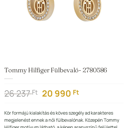
Tommy Hilfiger Fülbevaló- 2780586
Original
Current
26 237
20 990
Ft
Ft
price
price
was:
is:
Kör formájú kialakítás és köves szegély ad karakteres
26
20
megjelenést ennek a női fülbevalónak. Közepén Tommy
237 Ft.
990 Ft.
Hilfiger motívum látható, a képen aranyszínű felülettel.