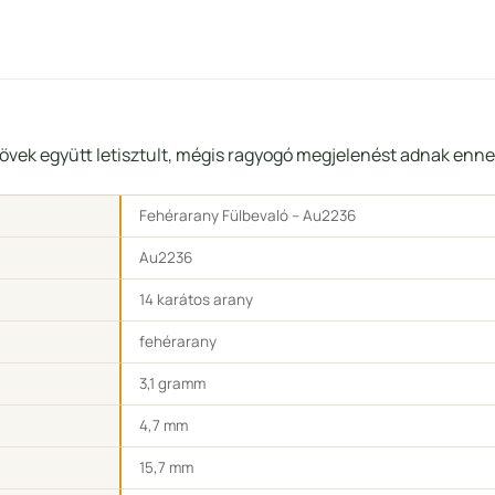
 kövek együtt letisztult, mégis ragyogó megjelenést adnak enne
Fehérarany Fülbevaló – Au2236
Au2236
14 karátos arany
fehérarany
3,1 gramm
4,7 mm
15,7 mm