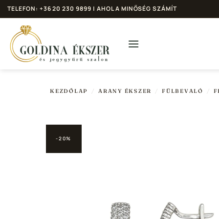
Skip
TELEFON: +36 20 230 9899 | AHOL A MINŐSÉG SZÁMÍT
to
content
KEZDŐLAP
/
ARANY ÉKSZER
/
FÜLBEVALÓ
/
F
-20%