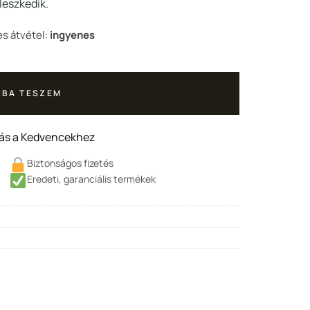
90 Ft.
lleszkedik.
s átvétel:
ingyenes
BA TESZEM
ás a Kedvencekhez
Biztonságos fizetés
Eredeti, garanciális termékek