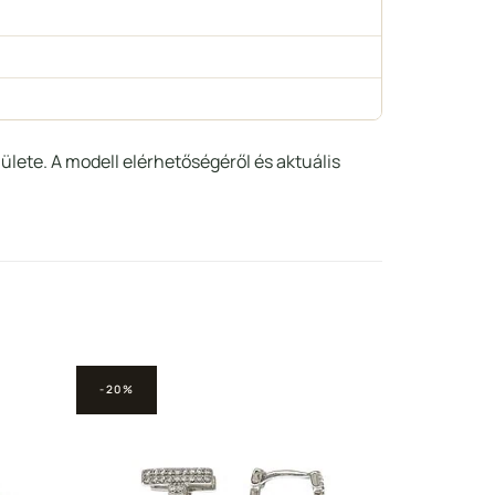
lülete. A modell elérhetőségéről és aktuális
-20%
adás a
Hozzáadás a
ncekhez
Kedvencekhez