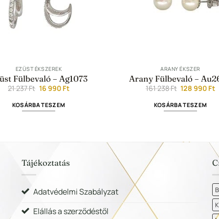
EZÜST ÉKSZEREK
ARANY ÉKSZER
üst Fülbevaló – Ag1073
Arany Fülbevaló – Au2
Original
Current
Original
C
21 237
Ft
16 990
Ft
161 238
Ft
128 990
Ft
price
price
price
p
was:
is:
was:
i
KOSÁRBA TESZEM
KOSÁRBA TESZEM
21
16
161
1
237 Ft.
990 Ft.
238 Ft.
9
Tájékoztatás
C
B
Adatvédelmi Szabályzat
K
Elállás a szerződéstől