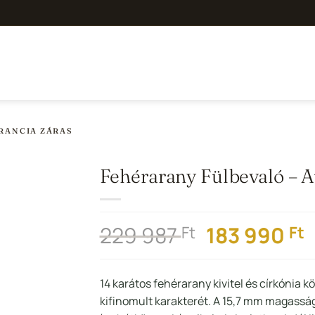
RANCIA ZÁRAS
Fehérarany Fülbevaló – 
Hozzáadás a
Kedvencekhez
Original
C
229 987
183 990
Ft
Ft
price
p
was:
i
14 karátos fehérarany kivitel és církónia 
229
1
kifinomult karakterét. A 15,7 mm magassá