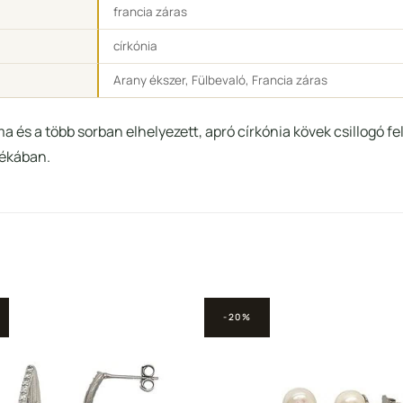
francia záras
církónia
Arany ékszer, Fülbevaló, Francia záras
ma és a több sorban elhelyezett, apró církónia kövek csillogó fe
tékában.
-20%
Hozzáadás a
Hozzá
Kedvencekhez
Kedve