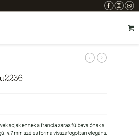
Au2236
urrent
rice
s:
kövek adják ennek a francia záras fülbevalónak a
83
gú, 4,7 mm széles forma visszafogottan elegáns,