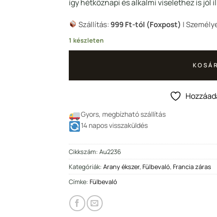
987 Ft.
9
így hétköznapi és alkalmi viselethez is jól i
Szállítás:
999 Ft-tól (Foxpost)
| Személye
1 készleten
KOSÁR
Hozzáad
Gyors, megbízható szállítás
14 napos visszaküldés
Cikkszám:
Au2236
Kategóriák:
Arany ékszer
,
Fülbevaló
,
Francia záras
Címke:
Fülbevaló