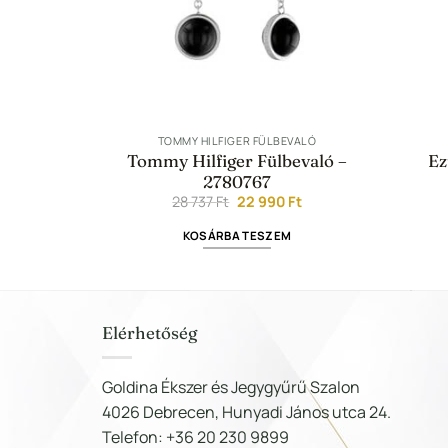
TOMMY HILFIGER FÜLBEVALÓ
 Ag768
Tommy Hilfiger Fülbevaló –
Ez
l
Current
2780767
t
price
Original
Current
28 737
Ft
22 990
Ft
is:
price
price
M
6
was:
is:
990 Ft.
KOSÁRBA TESZEM
28
22
737 Ft.
990 Ft.
Elérhetőség
Goldina Ékszer és Jegygyűrű Szalon
4026 Debrecen, Hunyadi János utca 24.
Telefon: +36 20 230 9899