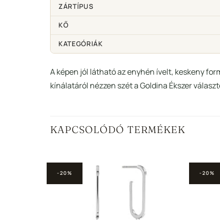
ZÁRTÍPUS
KŐ
KATEGÓRIÁK
A képen jól látható az enyhén ívelt, keskeny for
kínálatáról nézzen szét a Goldina Ékszer válasz
KAPCSOLÓDÓ TERMÉKEK
-20%
-20%
Hozzáadás a
Hozzáadás a
edvencekhez
Kedvencekhez