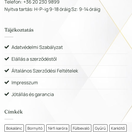
Telefon: +36 20 230 9899
Nyitva tartás: H-P-ig 9-18 óráig Sz: 9-14 óráig
Tájékoztatás
Adatvédelmi Szabályzat
Elállás a szerződéstől
Általános Szerződési Feltételek
Impresszum
Jótállás és garancia
Címkék
Bokalánc
Bornyitó
férfi karóra
Fülbevaló
Gyűrű
Karkötő