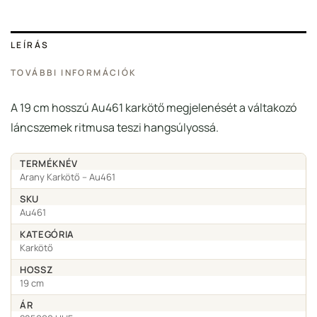
LEÍRÁS
TOVÁBBI INFORMÁCIÓK
A 19 cm hosszú Au461 karkötő megjelenését a váltakozó
láncszemek ritmusa teszi hangsúlyossá.
TERMÉKNÉV
Arany Karkötő – Au461
SKU
Au461
KATEGÓRIA
Karkötő
HOSSZ
19 cm
ÁR