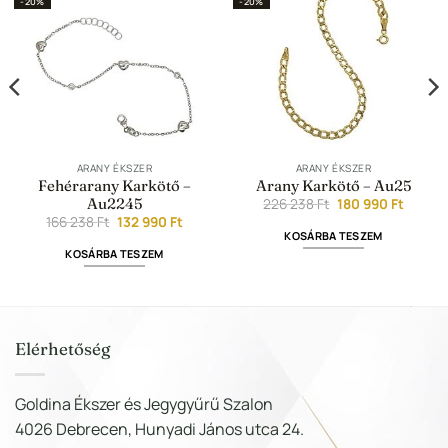
-20%
-20%
Kedvencekhez
Kedvencekhez
ARANY ÉKSZER
ARANY ÉKSZER
Fehérarany Karkötő –
Arany Karkötő – Au25
t
Au2245
Original
Curren
226 238
Ft
180 990
Ft
price
price
Original
Current
166 238
Ft
132 990
Ft
was:
is:
price
price
KOSÁRBA TESZEM
226
180
was:
is:
KOSÁRBA TESZEM
.
238 Ft.
990 Ft.
166
132
238 Ft.
990 Ft.
Elérhetőség
Goldina Ékszer és Jegygyűrű Szalon
4026 Debrecen, Hunyadi János utca 24.