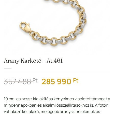
Arany Karkötő – Au461
Original
Current
357 488
285 990
Ft
Ft
price
price
was:
is:
19 cm-es hossz kialakítása kényelmes viseletet támogat a
357
285
mindennapokban és alkalmi összeállításokhoz is. A fotón
488 Ft.
990 Ft.
váltakozó kör alakú, melegebb aranyszínű elemek és