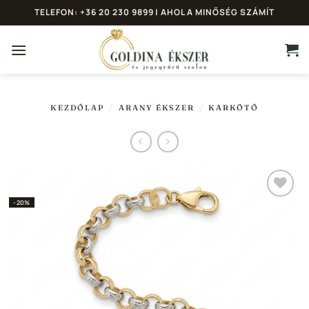
Skip
TELEFON: +36 20 230 9899 | AHOL A MINŐSÉG SZÁMÍT
to
content
KEZDŐLAP
/
ARANY ÉKSZER
/
KARKÖTŐ
-20%
Hozzáadás a
Kedvencekhez