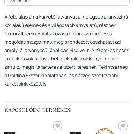
285990 HUF
A fotó alapján a karkötő látványát a melegebb aranyszínű,
kör alakú elemek és a világosabb árnyalatú, részben
texturált szemek váltakozása határozza meg. Ez a
megoldás mozgalmas, mégis rendezett összhatást ad,
amely jól érvényesül önállóan viselve is. A 19 cm-es hossz
praktikus választás lehet azoknak, akik kényelmesen
simuló, mégis karakteres ékszert keresnek. Tekintse meg
a Goldina Ékszer kínálatában, és nézzen szét további
karkötőink között is.
KAPCSOLÓDÓ TERMÉKEK
Hozzáadás a
Hozzáadás a