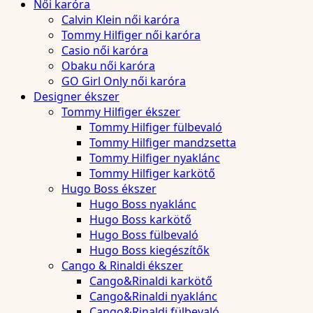
Női karóra
Calvin Klein női karóra
Tommy Hilfiger női karóra
Casio női karóra
Obaku női karóra
GO Girl Only női karóra
Designer ékszer
Tommy Hilfiger ékszer
Tommy Hilfiger fülbevaló
Tommy Hilfiger mandzsetta
Tommy Hilfiger nyaklánc
Tommy Hilfiger karkötő
Hugo Boss ékszer
Hugo Boss nyaklánc
Hugo Boss karkötő
Hugo Boss fülbevaló
Hugo Boss kiegészítők
Cango & Rinaldi ékszer
Cango&Rinaldi karkötő
Cango&Rinaldi nyaklánc
Cango&Rinaldi fülbevaló