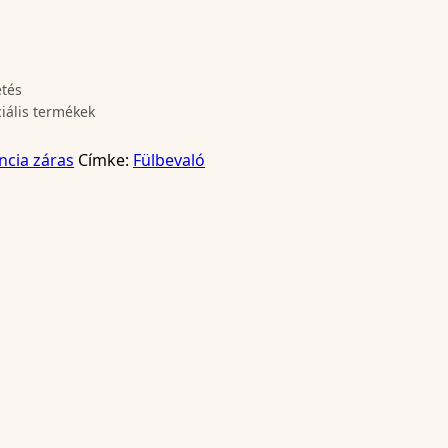
etés
ciális termékek
ncia záras
Címke:
Fülbevaló