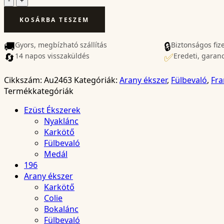
Fülbevaló
KOSÁRBA TESZEM
–
Au2463
mennyiség
🚚
🔒
Gyors, megbízható szállítás
Biztonságos fiz
🔄
✅
14 napos visszaküldés
Eredeti, garan
Cikkszám:
Au2463
Kategóriák:
Arany ékszer
,
Fülbevaló
,
Fra
Termékkategóriák
Ezüst Ékszerek
Nyaklánc
Karkötő
Fülbevaló
Medál
196
Arany ékszer
Karkötő
Colie
Bokalánc
Fülbevaló