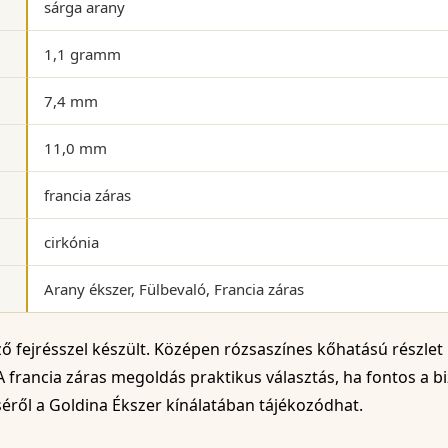
sárga arany
1,1 gramm
7,4 mm
11,0 mm
francia záras
cirkónia
Arany ékszer, Fülbevaló, Francia záras
ő fejrésszel készült. Középen rózsaszínes kőhatású részlet 
 A francia záras megoldás praktikus választás, ha fontos a b
séről a Goldina Ékszer kínálatában tájékozódhat.