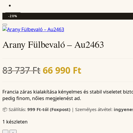
-20%
Arany Fülbevaló – Au2463
Original
Current
83 737
Ft
66 990
Ft
price
price
was:
is:
Francia záras kialakítása kényelmes és stabil viseletet biz
pedig finom, nőies megjelenést ad.
83
66
📦 Szállítás:
999 Ft-tól (Foxpost)
| Személyes átvétel:
ingyene
737 Ft.
990 Ft.
1 készleten
Arany