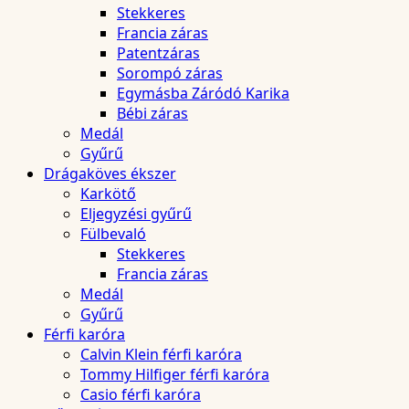
Stekkeres
Francia záras
Patentzáras
Sorompó záras
Egymásba Záródó Karika
Bébi záras
Medál
Gyűrű
Drágaköves ékszer
Karkötő
Eljegyzési gyűrű
Fülbevaló
Stekkeres
Francia záras
Medál
Gyűrű
Férfi karóra
Calvin Klein férfi karóra
Tommy Hilfiger férfi karóra
Casio férfi karóra