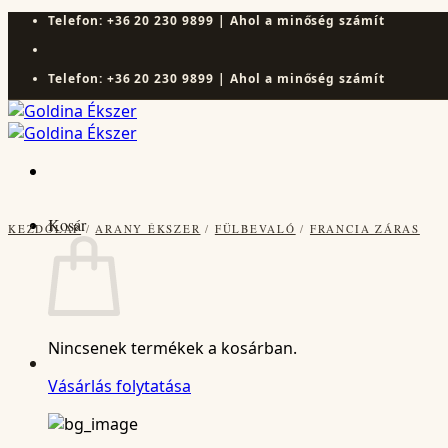
Skip
Telefon: +36 20 230 9899 | Ahol a minőség számít
to
content
Telefon: +36 20 230 9899 | Ahol a minőség számít
Kosár
KEZDŐLAP
/
ARANY ÉKSZER
/
FÜLBEVALÓ
/
FRANCIA ZÁRAS
Nincsenek termékek a kosárban.
Vásárlás folytatása