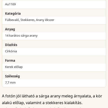
Au1169
Kategória
Fülbevaló, Stekkeres, Arany ékszer
Anyag
14 karátos sárga arany
Díszítés
Církónia
Forma
Kerek előlap
Szélesség
7,7 mm
A fotón jól látható a sárga arany meleg árnyalata, a kör
alakú előlap, valamint a stekkeres kialakítás.