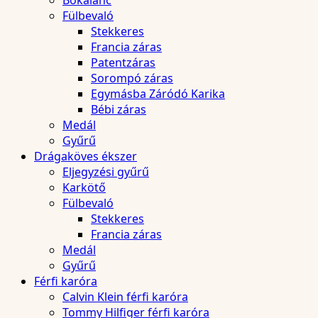
Bokalánc
Fülbevaló
Stekkeres
Francia záras
Patentzáras
Sorompó záras
Egymásba Záródó Karika
Bébi záras
Medál
Gyűrű
Drágaköves ékszer
Eljegyzési gyűrű
Karkötő
Fülbevaló
Stekkeres
Francia záras
Medál
Gyűrű
Férfi karóra
Calvin Klein férfi karóra
Tommy Hilfiger férfi karóra