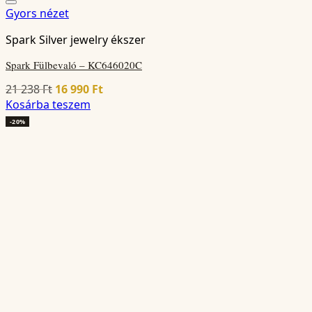
Gyors nézet
Spark Silver jewelry ékszer
Spark Fülbevaló – KC646020C
Original
Current
21 238
Ft
16 990
Ft
price
price
Kosárba teszem
was:
is:
-20%
21
16
238 Ft.
990 Ft.