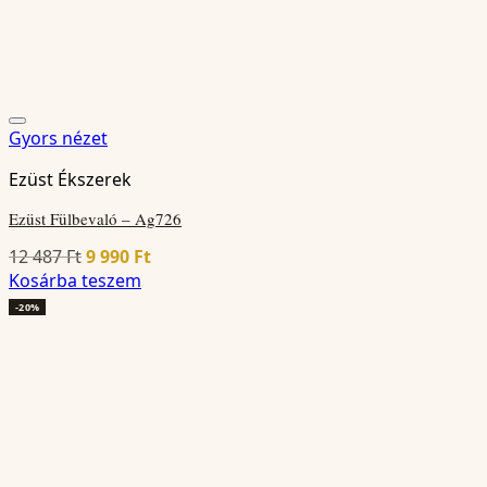
Gyors nézet
Ezüst Ékszerek
Ezüst Fülbevaló – Ag726
Original
Current
12 487
Ft
9 990
Ft
price
price
Kosárba teszem
was:
is:
-20%
12
9
487 Ft.
990 Ft.