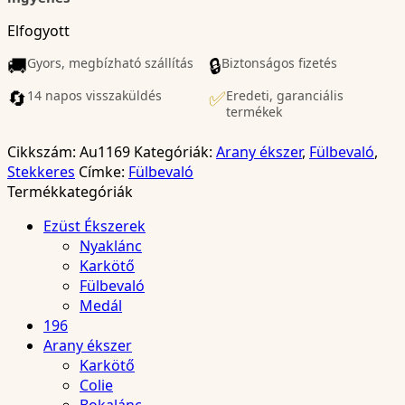
Elfogyott
🚚
🔒
Gyors, megbízható szállítás
Biztonságos fizetés
🔄
✅
14 napos visszaküldés
Eredeti, garanciális
termékek
Cikkszám:
Au1169
Kategóriák:
Arany ékszer
,
Fülbevaló
,
Stekkeres
Címke:
Fülbevaló
Termékkategóriák
Ezüst Ékszerek
Nyaklánc
Karkötő
Fülbevaló
Medál
196
Arany ékszer
Karkötő
Colie