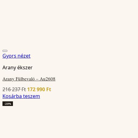
Gyors nézet
Arany ékszer
Arany Fülbevaló – Au2608
Original
Current
216 237
Ft
172 990
Ft
price
price
Kosárba teszem
was:
is:
-20%
216
172
237 Ft.
990 Ft.