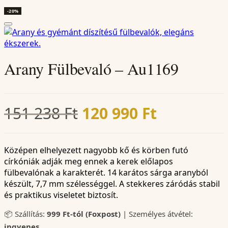
-20%
Arany Fülbevaló – Au1169
Original
Current
151 238
Ft
120 990
Ft
price
price
was:
is:
Középen elhelyezett nagyobb kő és körben futó
církóniák adják meg ennek a kerek előlapos
151
120
fülbevalónak a karakterét. 14 karátos sárga aranyból
készült, 7,7 mm szélességgel. A stekkeres záródás stabil
238 Ft.
990 Ft.
és praktikus viseletet biztosít.
📦 Szállítás:
999 Ft-tól (Foxpost)
| Személyes átvétel:
ingyenes