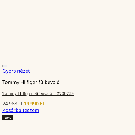
Gyors nézet
Tommy Hilfiger fülbevaló
Tommy Hilfiger Fülbevaló – 2700753
Original
Current
24 988
Ft
19 990
Ft
price
price
Kosárba teszem
was:
is:
-20%
24
19
988 Ft.
990 Ft.