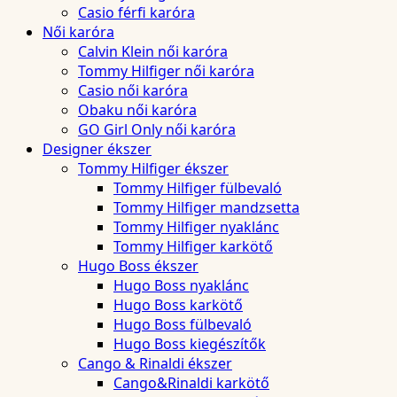
Casio férfi karóra
Női karóra
Calvin Klein női karóra
Tommy Hilfiger női karóra
Casio női karóra
Obaku női karóra
GO Girl Only női karóra
Designer ékszer
Tommy Hilfiger ékszer
Tommy Hilfiger fülbevaló
Tommy Hilfiger mandzsetta
Tommy Hilfiger nyaklánc
Tommy Hilfiger karkötő
Hugo Boss ékszer
Hugo Boss nyaklánc
Hugo Boss karkötő
Hugo Boss fülbevaló
Hugo Boss kiegészítők
Cango & Rinaldi ékszer
Cango&Rinaldi karkötő