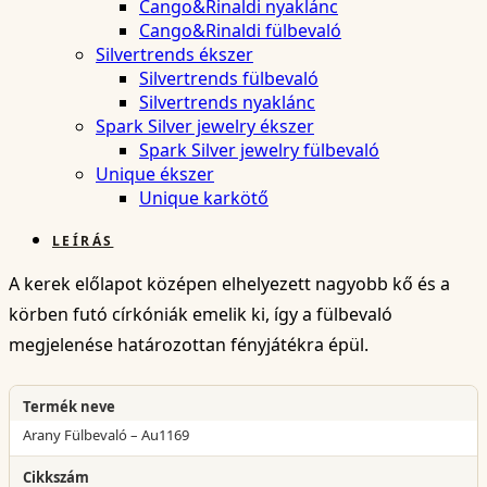
Cango&Rinaldi nyaklánc
Cango&Rinaldi fülbevaló
Silvertrends ékszer
Silvertrends fülbevaló
Silvertrends nyaklánc
Spark Silver jewelry ékszer
Spark Silver jewelry fülbevaló
Unique ékszer
Unique karkötő
LEÍRÁS
A kerek előlapot középen elhelyezett nagyobb kő és a
körben futó církóniák emelik ki, így a fülbevaló
megjelenése határozottan fényjátékra épül.
Termék neve
Arany Fülbevaló – Au1169
Cikkszám