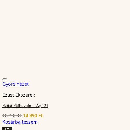
Gyors nézet
Ezüst Ékszerek
Ezüst Fülbevaló – Ag421
Original
Current
18 737
Ft
14 990
Ft
price
price
Kosárba teszem
was:
is:
-20%