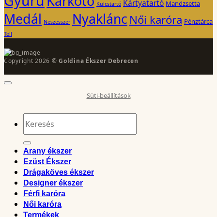
Gyűrű
Karkötő
Kártyatartó
Mandzsetta
Kulcstartó
Medál
Nyaklánc
Női karóra
Pénztárca
Neszesszer
Toll
Copyright 2026 ©
Goldina Ékszer Debrecen
Süti-beállítások
Keresés
a
következőre:
Arany ékszer
Ezüst Ékszer
Drágaköves ékszer
Designer ékszer
Férfi karóra
Női karóra
Termékek