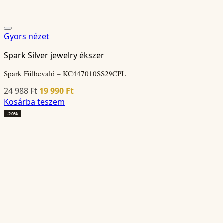
Gyors nézet
Spark Silver jewelry ékszer
Spark Fülbevaló – KC447010SS29CPL
Original
Current
24 988
Ft
19 990
Ft
price
price
Kosárba teszem
was:
is:
-20%
24
19
988 Ft.
990 Ft.