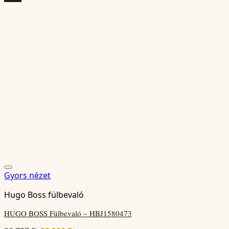
18
14
737 Ft.
990 Ft.
Gyors nézet
Hugo Boss fülbevaló
HUGO BOSS Fülbevaló – HBJ1580473