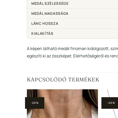
MEDÁL SZÉLESSÉGE
MEDÁL MAGASSÁGA
LÁNC HOSSZA
KIALAKÍTÁS
A képen látható medál finoman kidolgozott, szi
egészíti ki az összképet. Elérhetőségéről és ren
KAPCSOLÓDÓ TERMÉKEK
-20%
-20%
Hozzáadás a
Hozzáadás a
edvencekhez
Kedvencekhez