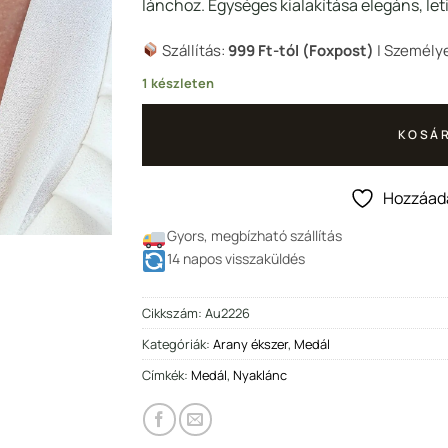
487 Ft.
9
lánchoz. Egységes kialakítása elegáns, leti
Szállítás:
999 Ft-tól (Foxpost)
| Személye
1 készleten
KOSÁR
Hozzáad
Gyors, megbízható szállítás
14 napos visszaküldés
Cikkszám:
Au2226
Kategóriák:
Arany ékszer
,
Medál
Címkék:
Medál
,
Nyaklánc