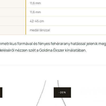
11,6 mm
11,6 mm
42-45 cm
medál lánccal
mmetrikus formával és fényes fehérarany hatással jelenik meg,
deléséről nézzen szét a Goldina Ékszer kínálatában.
-20%
Hozzáadás a
Hozzá
Kedvencekhez
Kedve