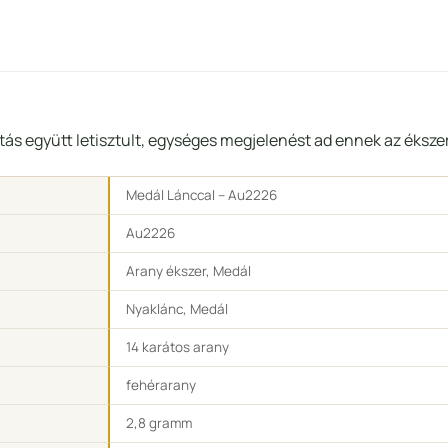
ítás együtt letisztult, egységes megjelenést ad ennek az éksze
Medál Lánccal – Au2226
Au2226
Arany ékszer, Medál
Nyaklánc, Medál
14 karátos arany
fehérarany
2,8 gramm