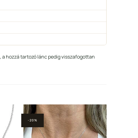
 a hozzá tartozó lánc pedig visszafogottan
-20%
adás a
Hozzáadás a
ncekhez
Kedvencekhez