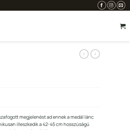
urrent
rice
s:
sszafogott megjelenést ad ennek a medál lánc
65
onikusan illeszkedik a 42-45 cm hosszúságú