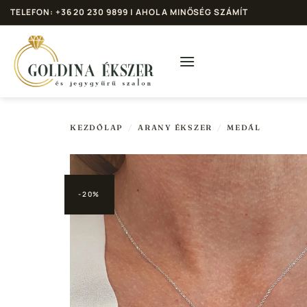
Skip
TELEFON: +36 20 230 9899 | AHOL A MINŐSÉG SZÁMÍT
to
content
KEZDŐLAP
/
ARANY ÉKSZER
/
MEDÁL
-20%