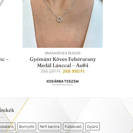
DRÁGAKÖVES ÉKSZER
nc –
Gyémánt Köves Fehérarany
Medál Lánccal – Au84
urrent
Original
Current
336 237
Ft
268 990
Ft
ice
price
price
:
was:
is:
KOSÁRBA TESZEM
336
268
0 Ft.
237 Ft.
990 Ft.
ímkék
okalánc
Bornyitó
férfi karóra
Fülbevaló
Gyűrű