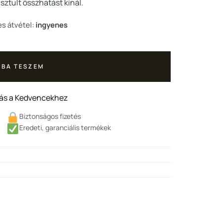
90 Ft.
sztult összhatást kínál.
s átvétel:
ingyenes
BA TESZEM
ás a Kedvencekhez
Biztonságos fizetés
Eredeti, garanciális termékek