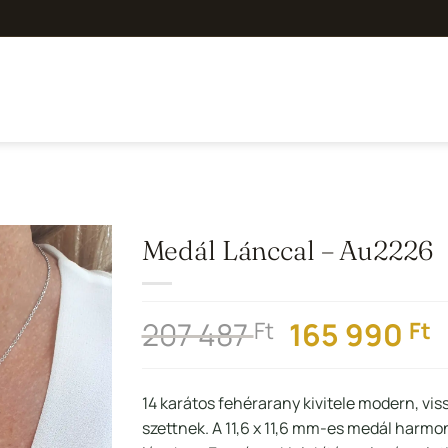
Medál Lánccal – Au2226
Hozzáadás a
Kedvencekhez
Original
C
207 487
165 990
Ft
Ft
price
p
was:
i
14 karátos fehérarany kivitele modern, vi
207
1
szettnek. A 11,6 x 11,6 mm-es medál harm