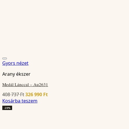
Gyors nézet
Arany ékszer
Medál Lánccal – Au2631
Original
Current
408 737
Ft
326 990
Ft
price
price
Kosárba teszem
was:
is:
-20%
408
326
737 Ft.
990 Ft.