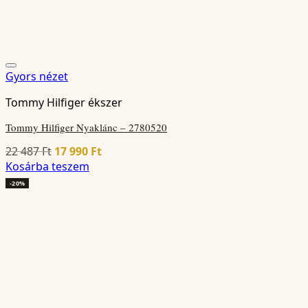
Gyors nézet
Tommy Hilfiger ékszer
Tommy Hilfiger Nyaklánc – 2780520
Original
Current
22 487
Ft
17 990
Ft
price
price
Kosárba teszem
was:
is:
-20%
22
17
487 Ft.
990 Ft.