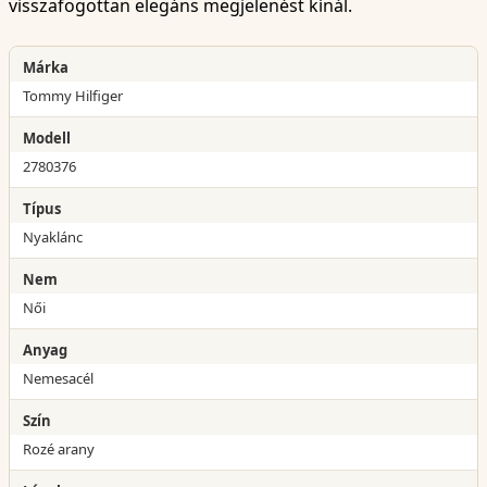
visszafogottan elegáns megjelenést kínál.
Márka
Tommy Hilfiger
Modell
2780376
Típus
Nyaklánc
Nem
Női
Anyag
Nemesacél
Szín
Rozé arany