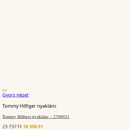
988 Ft.
990 Ft.
Gyors nézet
Tommy Hilfiger nyaklánc
Tommy Hilfiger nyaklánc – 2700921
Original
Current
23 737
Ft
18 990
Ft