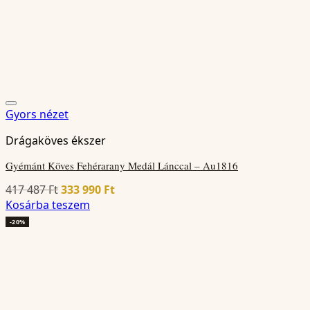
Gyors nézet
Drágaköves ékszer
Gyémánt Köves Fehérarany Medál Lánccal – Au1816
Original
Current
417 487
Ft
333 990
Ft
price
price
Kosárba teszem
was:
is:
-20%
417
333
487 Ft.
990 Ft.