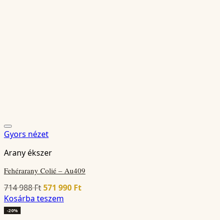
Gyors nézet
Arany ékszer
Fehérarany Colié – Au409
Original
Current
714 988
Ft
571 990
Ft
price
price
Kosárba teszem
was:
is:
-20%
714
571