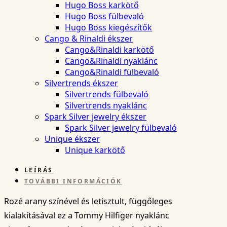
Hugo Boss karkötő
Hugo Boss fülbevaló
Hugo Boss kiegészítők
Cango & Rinaldi ékszer
Cango&Rinaldi karkötő
Cango&Rinaldi nyaklánc
Cango&Rinaldi fülbevaló
Silvertrends ékszer
Silvertrends fülbevaló
Silvertrends nyaklánc
Spark Silver jewelry ékszer
Spark Silver jewelry fülbevaló
Unique ékszer
Unique karkötő
LEÍRÁS
TOVÁBBI INFORMÁCIÓK
Rozé arany színével és letisztult, függőleges
kialakításával ez a Tommy Hilfiger nyaklánc