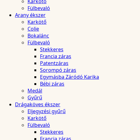
Karkötő
Fülbevaló
Arany ékszer
Karkötő
Colie
Bokalánc
Fülbevaló
Stekkeres
Francia záras
Patentzáras
Sorompó záras
Egymásba Záródó Karika
Bébi záras
Medál
Gyűrű
Drágaköves ékszer
Eljegyzési gyűrű
Karkötő
Fülbevaló
Stekkeres
Francia záras