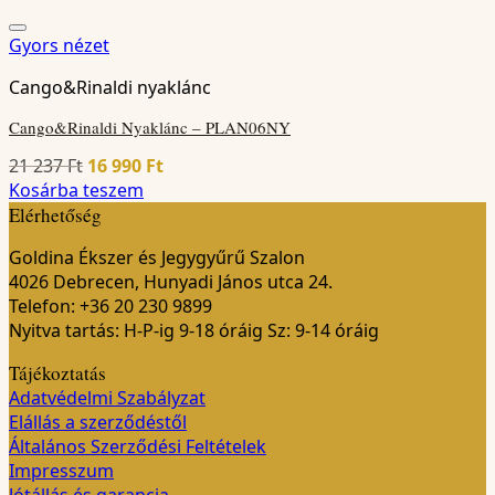
Gyors nézet
Cango&Rinaldi nyaklánc
Cango&Rinaldi Nyaklánc – PLAN06NY
Original
Current
21 237
Ft
16 990
Ft
price
price
Kosárba teszem
was:
is:
Elérhetőség
21
16
Goldina Ékszer és Jegygyűrű Szalon
237 Ft.
990 Ft.
4026 Debrecen, Hunyadi János utca 24.
Telefon: +36 20 230 9899
Nyitva tartás: H-P-ig 9-18 óráig Sz: 9-14 óráig
Tájékoztatás
Adatvédelmi Szabályzat
Elállás a szerződéstől
Általános Szerződési Feltételek
Impresszum
Jótállás és garancia