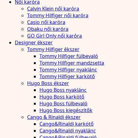
Női karóra
Calvin Klein női karóra
Tommy Hilfiger női karóra
Casio női karóra
Obaku női karóra
GO Girl Only női karóra
Designer ékszer
Tommy Hilfiger ékszer
Tommy Hilfiger fülbevaló
Tommy Hilfiger mandzsetta
Tommy Hilfiger nyaklánc
Tommy Hilfiger karkötő
Hugo Boss ékszer
Hugo Boss nyaklánc
Hugo Boss karkötő
Hugo Boss fülbevaló
Hugo Boss kiegészítők
Cango & Rinaldi ékszer
Cango&Rinaldi karkötő
Cango&Rinaldi nyaklánc
Cango&Rinaldi fülbevaló