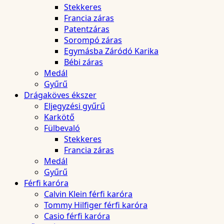
Stekkeres
Francia záras
Patentzáras
Sorompó záras
Egymásba Záródó Karika
Bébi záras
Medál
Gyűrű
Drágaköves ékszer
Eljegyzési gyűrű
Karkötő
Fülbevaló
Stekkeres
Francia záras
Medál
Gyűrű
Férfi karóra
Calvin Klein férfi karóra
Tommy Hilfiger férfi karóra
Casio férfi karóra