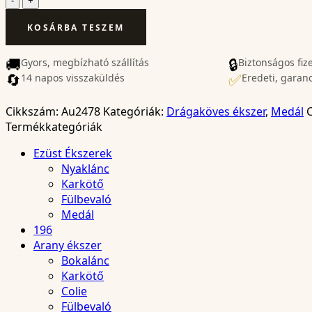
Köves
KOSÁRBA TESZEM
Fehérarany
Medál
Lánccal
🚚
🔒
Gyors, megbízható szállítás
Biztonságos fiz
–
🔄
✅
14 napos visszaküldés
Eredeti, garan
Au2478
mennyiség
Cikkszám:
Au2478
Kategóriák:
Drágaköves ékszer
,
Medál
Termékkategóriák
Ezüst Ékszerek
Nyaklánc
Karkötő
Fülbevaló
Medál
196
Arany ékszer
Bokalánc
Karkötő
Colie
Fülbevaló