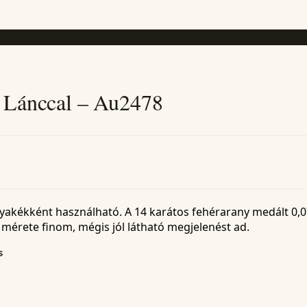
 Lánccal – Au2478
nyakékként használható. A 14 karátos fehérarany medált 0,07
 mérete finom, mégis jól látható megjelenést ad.
s