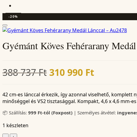
-20%
Gyémánt Köves Fehérarany Medál
Original
Current
388 737
Ft
310 990
Ft
price
price
was:
is:
42 cm-es lánccal érkezik, így azonnal viselhető, komplett 
minőséggel és VS2 tisztasággal. Kompakt, 4,6 x 4,6 mm-es
388
310
📦 Szállítás:
999 Ft-tól (Foxpost)
| Személyes átvétel:
ingyene
737 Ft.
990 Ft.
1 készleten
Gyémánt