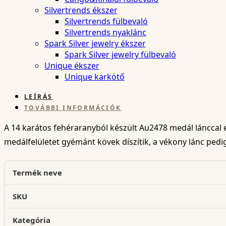
Silvertrends ékszer
Silvertrends fülbevaló
Silvertrends nyaklánc
Spark Silver jewelry ékszer
Spark Silver jewelry fülbevaló
Unique ékszer
Unique karkötő
LEÍRÁS
TOVÁBBI INFORMÁCIÓK
A 14 karátos fehéraranyból készült Au2478 medál lánccal eg
medálfelületet gyémánt kövek díszítik, a vékony lánc pedig 
Termék neve
SKU
Kategória