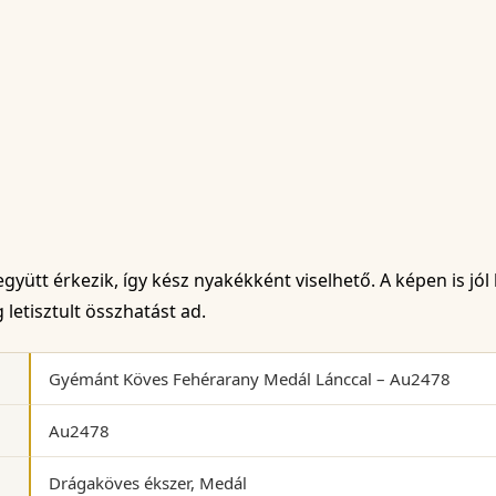
yütt érkezik, így kész nyakékként viselhető. A képen is jól 
letisztult összhatást ad.
Gyémánt Köves Fehérarany Medál Lánccal – Au2478
Au2478
Drágaköves ékszer, Medál