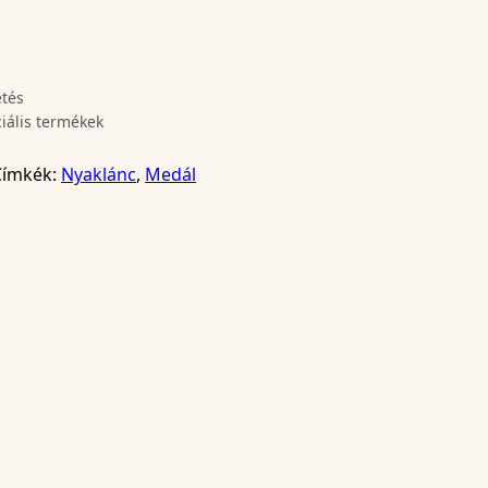
etés
ciális termékek
Címkék:
Nyaklánc
,
Medál