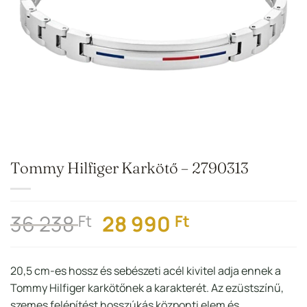
Tommy Hilfiger Karkötő – 2790313
Original
Current
36 238
28 990
Ft
Ft
price
price
was:
is:
20,5 cm-es hossz és sebészeti acél kivitel adja ennek a
36
28
Tommy Hilfiger karkötőnek a karakterét. Az ezüstszínű,
238 Ft.
990 Ft.
szemes felépítést hosszúkás központi elem és