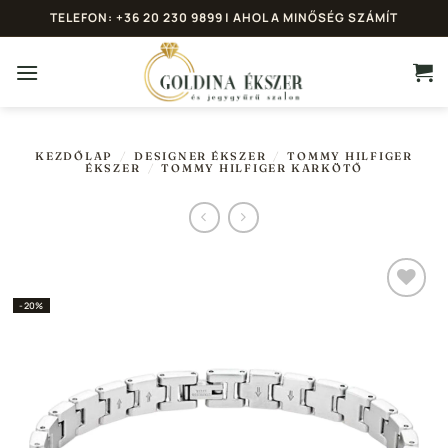
Skip
TELEFON: +36 20 230 9899 | AHOL A MINŐSÉG SZÁMÍT
to
content
KEZDŐLAP
/
DESIGNER ÉKSZER
/
TOMMY HILFIGER
ÉKSZER
/
TOMMY HILFIGER KARKÖTŐ
-20%
Hozzáadás a
Kedvencekhez