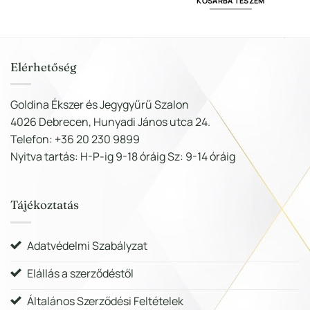
KOSÁRBA TESZEM
238 Ft.
990 Ft.
16
12
.
237 Ft.
990 Ft.
Elérhetőség
Goldina Ékszer és Jegygyűrű Szalon
4026 Debrecen, Hunyadi János utca 24.
Telefon: +36 20 230 9899
Nyitva tartás: H-P-ig 9-18 óráig Sz: 9-14 óráig
Tájékoztatás
Adatvédelmi Szabályzat
Elállás a szerződéstől
Általános Szerződési Feltételek