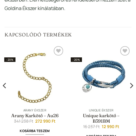
Goldina Ékszer kínálatában.
KAPCSOLÓDÓ TERMÉKEK
Hozzáadás a
Hozzáadás a
-20%
-20%
Kedvencekhez
Kedvencekhez
ARANY ÉKSZER
UNIQUE ÉKSZER
Arany Karkötő – Au26
Unique karkötő –
Original
Current
B391BM
341 238
Ft
272 990
Ft
price
price
t
Original
Current
16 237
Ft
12 990
Ft
was:
is:
price
price
KOSÁRBA TESZEM
341
272
was:
is: