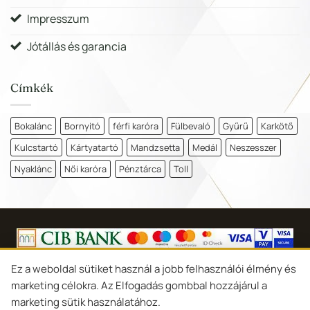
Impresszum
Jótállás és garancia
Címkék
Bokalánc
Bornyitó
férfi karóra
Fülbevaló
Gyűrű
Karkötő
Kulcstartó
Kártyatartó
Mandzsetta
Medál
Neszesszer
Nyaklánc
Női karóra
Pénztárca
Toll
Copyright 2026 ©
Goldina Ékszer Debrecen
Ez a weboldal sütiket használ a jobb felhasználói élmény és
marketing célokra. Az Elfogadás gombbal hozzájárul a
Süti-beállítások
marketing sütik használatához.