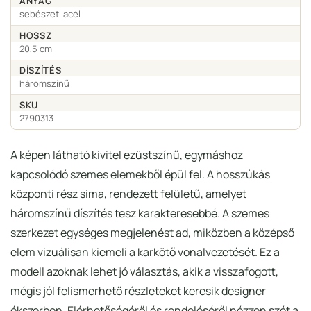
ANYAG
sebészeti acél
HOSSZ
20,5 cm
DÍSZÍTÉS
háromszínű
SKU
2790313
A képen látható kivitel ezüstszínű, egymáshoz
kapcsolódó szemes elemekből épül fel. A hosszúkás
központi rész sima, rendezett felületű, amelyet
háromszínű díszítés tesz karakteresebbé. A szemes
szerkezet egységes megjelenést ad, miközben a középső
elem vizuálisan kiemeli a karkötő vonalvezetését. Ez a
modell azoknak lehet jó választás, akik a visszafogott,
mégis jól felismerhető részleteket keresik designer
ékszerben. Elérhetőségéről és rendeléséről nézzen szét a