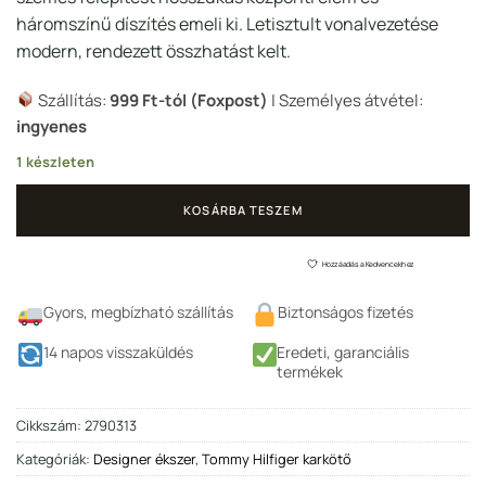
háromszínű díszítés emeli ki. Letisztult vonalvezetése
modern, rendezett összhatást kelt.
Szállítás:
999 Ft-tól (Foxpost)
| Személyes átvétel:
ingyenes
1 készleten
KOSÁRBA TESZEM
Hozzáadás a Kedvencekhez
Gyors, megbízható szállítás
Biztonságos fizetés
14 napos visszaküldés
Eredeti, garanciális
termékek
Cikkszám:
2790313
Kategóriák:
Designer ékszer
,
Tommy Hilfiger karkötő