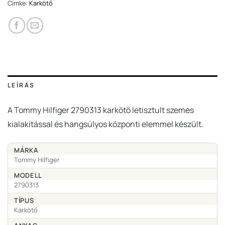
Címke:
Karkötő
LEÍRÁS
A Tommy Hilfiger 2790313 karkötő letisztult szemes
kialakítással és hangsúlyos központi elemmel készült.
MÁRKA
Tommy Hilfiger
MODELL
2790313
TÍPUS
Karkötő