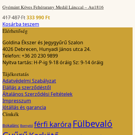
Gyémánt Köves Fehérarany Medál Lánccal – Au1816
Original
Current
417 487
Ft
333 990
Ft
price
price
Kosárba teszem
was:
is:
Elérhetőség
417
333
Goldina Ékszer és Jegygyűrű Szalon
487 Ft.
990 Ft.
4026 Debrecen, Hunyadi János utca 24.
Telefon: +36 20 230 9899
Nyitva tartás: H-P-ig 9-18 óráig Sz: 9-14 óráig
Tájékoztatás
Adatvédelmi Szabályzat
Elállás a szerződéstől
Általános Szerződési Feltételek
Impresszum
Jótállás és garancia
Címkék
Fülbevaló
férfi karóra
Bokalánc
Bornyitó