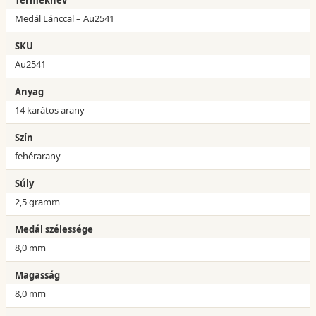
Medál Lánccal – Au2541
SKU
Au2541
Anyag
14 karátos arany
Szín
fehérarany
Súly
2,5 gramm
Medál szélessége
8,0 mm
Magasság
8,0 mm