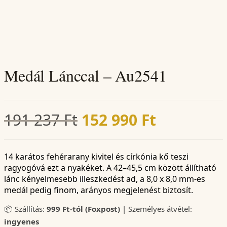
Medál Lánccal – Au2541
Original
Current
191 237
Ft
152 990
Ft
price
price
was:
is:
14 karátos fehérarany kivitel és církónia kő teszi
ragyogóvá ezt a nyakéket. A 42–45,5 cm között állítható
191
152
lánc kényelmesebb illeszkedést ad, a 8,0 x 8,0 mm-es
medál pedig finom, arányos megjelenést biztosít.
237 Ft.
990 Ft.
📦 Szállítás:
999 Ft-tól (Foxpost)
| Személyes átvétel:
ingyenes