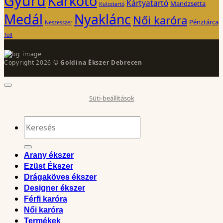
Gyűrű
Karkötő
Kártyatartó
Mandzsetta
Kulcstartó
Medál
Nyaklánc
Női karóra
Pénztárca
Neszesszer
Toll
Copyright 2026 ©
Goldina Ékszer Debrecen
Süti-beállítások
Keresés
a
következőre:
Arany ékszer
Ezüst Ékszer
Drágaköves ékszer
Designer ékszer
Férfi karóra
Női karóra
Termékek