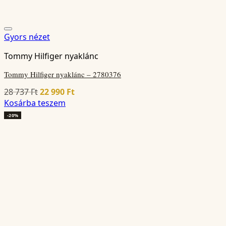
Gyors nézet
Tommy Hilfiger nyaklánc
Tommy Hilfiger nyaklánc – 2780376
Original
Current
28 737
Ft
22 990
Ft
price
price
Kosárba teszem
was:
is:
-20%
28
22
737 Ft.
990 Ft.