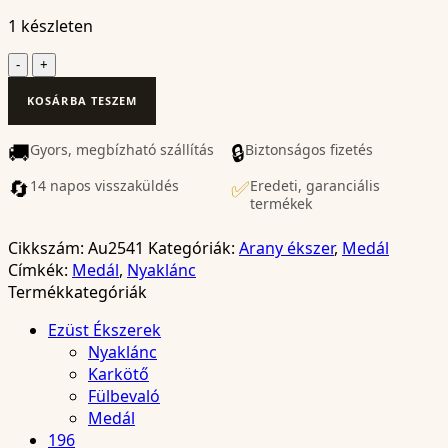
1 készleten
Medál
Lánccal
KOSÁRBA TESZEM
–
Au2541
🚚
🔒
Gyors, megbízható szállítás
mennyiség
Biztonságos fizetés
🔄
✅
14 napos visszaküldés
Eredeti, garanciális
termékek
Cikkszám:
Au2541
Kategóriák:
Arany ékszer
,
Medál
Címkék:
Medál
,
Nyaklánc
Termékkategóriák
Ezüst Ékszerek
Nyaklánc
Karkötő
Fülbevaló
Medál
196