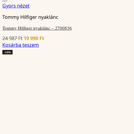
Gyors nézet
Tommy Hilfiger nyaklánc
Tommy Hilfiger nyaklánc – 2700836
Original
Current
24 987
Ft
19 990
Ft
price
price
Kosárba teszem
was:
is:
-20%
24
19
987 Ft.
990 Ft.