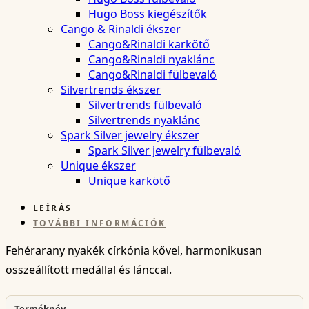
Hugo Boss kiegészítők
Cango & Rinaldi ékszer
Cango&Rinaldi karkötő
Cango&Rinaldi nyaklánc
Cango&Rinaldi fülbevaló
Silvertrends ékszer
Silvertrends fülbevaló
Silvertrends nyaklánc
Spark Silver jewelry ékszer
Spark Silver jewelry fülbevaló
Unique ékszer
Unique karkötő
LEÍRÁS
TOVÁBBI INFORMÁCIÓK
Fehérarany nyakék církónia kővel, harmonikusan
összeállított medállal és lánccal.
Terméknév