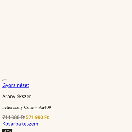
Gyors nézet
Arany ékszer
Fehérarany Colié – Au409
Original
Current
714 988
Ft
571 990
Ft
price
price
Kosárba teszem
was:
is:
-20%