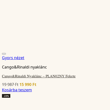
Gyors nézet
Cango&Rinaldi nyaklánc
Cango&Rinaldi Nyaklánc – PLAN02NY Fekete
Original
Current
19 987
Ft
15 990
Ft
price
price
Kosárba teszem
was:
is:
-20%
19
15
987 Ft.
990 Ft.