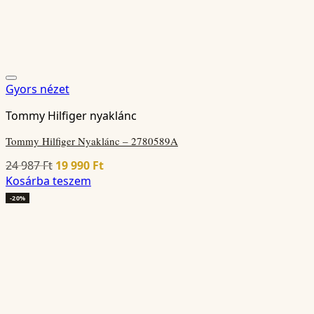
Gyors nézet
Tommy Hilfiger nyaklánc
Tommy Hilfiger Nyaklánc – 2780589A
Original
Current
24 987
Ft
19 990
Ft
price
price
Kosárba teszem
was:
is:
-20%
24
19
987 Ft.
990 Ft.