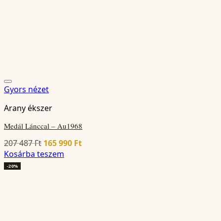
Gyors nézet
Arany ékszer
Medál Lánccal – Au1968
Original
Current
207 487
Ft
165 990
Ft
price
price
Kosárba teszem
was:
is:
-20%
207
165
487 Ft.
990 Ft.