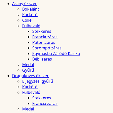
Arany ékszer
Bokalánc
Karkötő
Colie
Fülbevaló
Stekkeres
Francia záras
Patentzáras
Sorompó záras
Egymásba Záródó Karika
Bébi záras
Medál
Gyűrű
Drágaköves ékszer
Eljegyzési gyűrű
Karkötő
Fülbevaló
Stekkeres
Francia záras
Medál