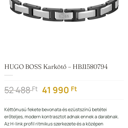
HUGO BOSS Karkötő – HBJ1580794
Original
Current
52 488
41 990
Ft
Ft
price
price
was:
is:
Kéttónusú fekete bevonata és ezüstszínű betétei
52
41
erőteljes, modern kontrasztot adnak ennek a darabnak.
488 Ft.
990 Ft.
Az H-link profil ritmikus szerkezete és a középen