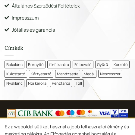
Általános Szerződési Feltételek
Impresszum
Jótállás és garancia
Címkék
Bokalánc
Bornyitó
férfi karóra
Fülbevaló
Gyűrű
Karkötő
Kulcstartó
Kártyatartó
Mandzsetta
Medál
Neszesszer
Nyaklánc
Női karóra
Pénztárca
Toll
Copyright 2026 ©
Goldina Ékszer Debrecen
Ez a weboldal sütiket használ a jobb felhasználói élmény és
marketing célokra. Az Elfogadás gombbal hozzájárul a