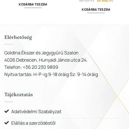
t
Original
Current
18 737
Ft
14 990
Ft
was:
is:
price
price
KOSÁRBA TESZEM
226
180
was:
is:
KOSÁRBA TESZEM
238 Ft.
990 Ft.
18
14
.
737 Ft.
990 Ft.
Elérhetőség
Goldina Ékszer és Jegygyűrű Szalon
4026 Debrecen, Hunyadi János utca 24.
Telefon: +36 20 230 9899
Nyitva tartás: H-P-ig 9-18 óráig Sz: 9-14 óráig
Tájékoztatás
Adatvédelmi Szabályzat
Elállás a szerződéstől