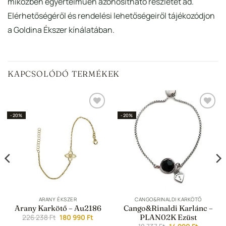
miközben egyértelműen azonosítható részletet ad.
Elérhetőségéről és rendelési lehetőségeiről tájékozódjon
a Goldina Ékszer kínálatában.
KAPCSOLÓDÓ TERMÉKEK
Hozzáadás a
Hozzáadás a
-20%
-20%
Kedvencekhez
Kedvencekhez
ARANY ÉKSZER
CANGO&RINALDI KARKÖTŐ
Arany Karkötő – Au2186
Cango&Rinaldi Karlánc –
Original
Current
PLAN02K Ezüst
226 238
Ft
180 990
Ft
price
price