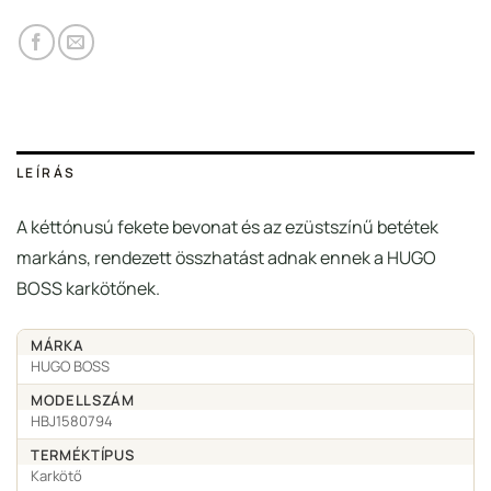
LEÍRÁS
A kéttónusú fekete bevonat és az ezüstszínű betétek
markáns, rendezett összhatást adnak ennek a HUGO
BOSS karkötőnek.
MÁRKA
HUGO BOSS
MODELLSZÁM
HBJ1580794
TERMÉKTÍPUS
Karkötő