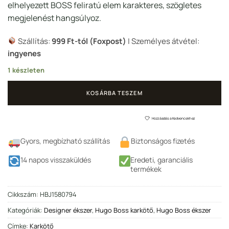
elhelyezett BOSS feliratú elem karakteres, szögletes
megjelenést hangsúlyoz.
Szállítás:
999 Ft-tól (Foxpost)
| Személyes átvétel:
ingyenes
1 készleten
KOSÁRBA TESZEM
Hozzáadás a Kedvencekhez
Gyors, megbízható szállítás
Biztonságos fizetés
14 napos visszaküldés
Eredeti, garanciális
termékek
Cikkszám:
HBJ1580794
Kategóriák:
Designer ékszer
,
Hugo Boss karkötő
,
Hugo Boss ékszer
Címke:
Karkötő