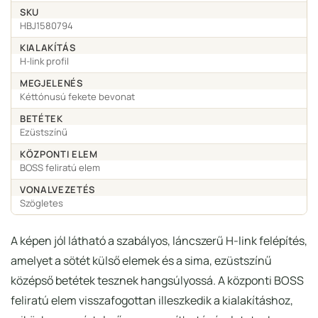
SKU
HBJ1580794
KIALAKÍTÁS
H-link profil
MEGJELENÉS
Kéttónusú fekete bevonat
BETÉTEK
Ezüstszínű
KÖZPONTI ELEM
BOSS feliratú elem
VONALVEZETÉS
Szögletes
A képen jól látható a szabályos, láncszerű H-link felépítés,
amelyet a sötét külső elemek és a sima, ezüstszínű
középső betétek tesznek hangsúlyossá. A központi BOSS
feliratú elem visszafogottan illeszkedik a kialakításhoz,