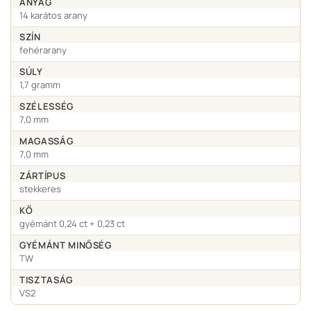
ANYAG
14 karátos arany
SZÍN
fehérarany
SÚLY
1,7 gramm
SZÉLESSÉG
7,0 mm
MAGASSÁG
7,0 mm
ZÁRTÍPUS
stekkeres
KŐ
gyémánt 0,24 ct + 0,23 ct
GYÉMÁNT MINŐSÉG
TW
TISZTASÁG
VS2