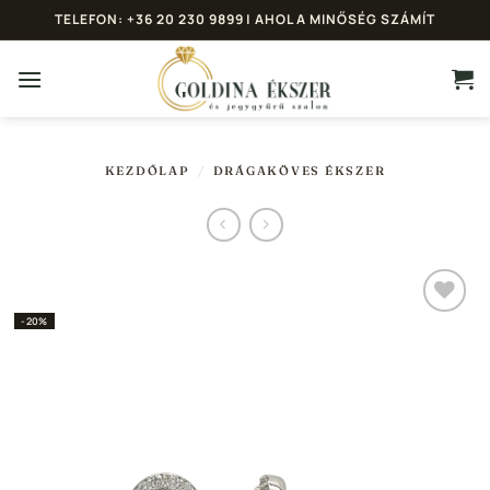
Skip
TELEFON: +36 20 230 9899 | AHOL A MINŐSÉG SZÁMÍT
to
content
KEZDŐLAP
/
DRÁGAKÖVES ÉKSZER
-20%
Hozzáadás a
Kedvencekhez