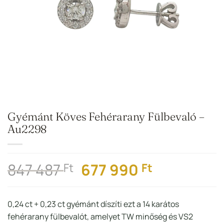
Gyémánt Köves Fehérarany Fülbevaló –
Au2298
Original
Current
847 487
677 990
Ft
Ft
price
price
was:
is:
0,24 ct + 0,23 ct gyémánt díszíti ezt a 14 karátos
847
677
fehérarany fülbevalót, amelyet TW minőség és VS2