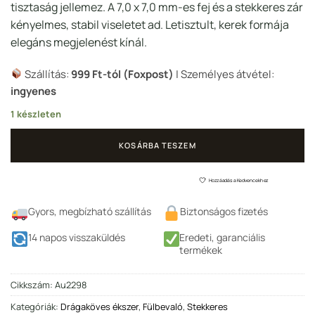
487 Ft.
990 Ft.
tisztaság jellemez. A 7,0 x 7,0 mm-es fej és a stekkeres zár
kényelmes, stabil viseletet ad. Letisztult, kerek formája
elegáns megjelenést kínál.
Szállítás:
999 Ft-tól (Foxpost)
| Személyes átvétel:
ingyenes
1 készleten
KOSÁRBA TESZEM
Hozzáadás a Kedvencekhez
Gyors, megbízható szállítás
Biztonságos fizetés
14 napos visszaküldés
Eredeti, garanciális
termékek
Cikkszám:
Au2298
Kategóriák:
Drágaköves ékszer
,
Fülbevaló
,
Stekkeres