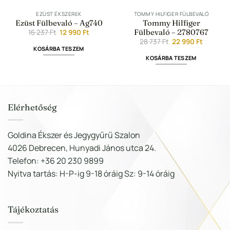
EZÜST ÉKSZEREK
TOMMY HILFIGER FÜLBEVALÓ
Ezüst Fülbevaló – Ag740
Tommy Hilfiger
Original
Current
Fülbevaló – 2780767
16 237
Ft
12 990
Ft
price
price
nt
Original
Current
28 737
Ft
22 990
Ft
was:
is:
price
price
KOSÁRBA TESZEM
16
12
was:
is:
KOSÁRBA TESZEM
237 Ft.
990 Ft.
28
22
t.
737 Ft.
990 Ft.
Elérhetőség
Goldina Ékszer és Jegygyűrű Szalon
4026 Debrecen, Hunyadi János utca 24.
Telefon: +36 20 230 9899
Nyitva tartás: H-P-ig 9-18 óráig Sz: 9-14 óráig
Tájékoztatás