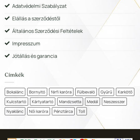
Adatvédelmi Szabályzat
Elállás a szerződéstől
Általános Szerződési Feltételek
Impresszum
Jótállás és garancia
Címkék
Bokalánc
Bornyitó
férfi karóra
Fülbevaló
Gyűrű
Karkötő
Kulcstartó
Kártyatartó
Mandzsetta
Medál
Neszesszer
Nyaklánc
Női karóra
Pénztárca
Toll