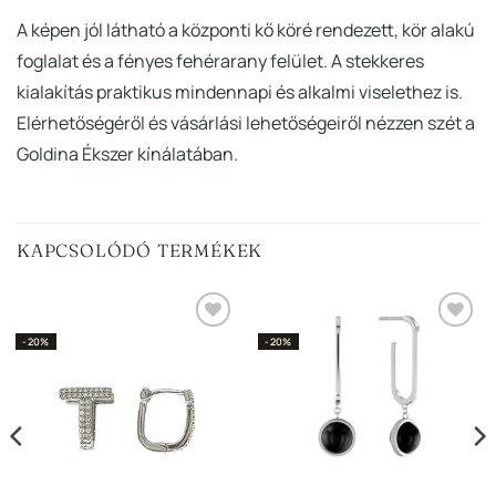
A képen jól látható a központi kő köré rendezett, kör alakú
foglalat és a fényes fehérarany felület. A stekkeres
kialakítás praktikus mindennapi és alkalmi viselethez is.
Elérhetőségéről és vásárlási lehetőségeiről nézzen szét a
Goldina Ékszer kínálatában.
KAPCSOLÓDÓ TERMÉKEK
Hozzáadás a
Hozzáadás a
-20%
-20%
Kedvencekhez
Kedvencekhez