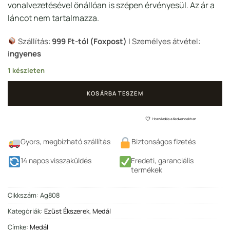
vonalvezetésével önállóan is szépen érvényesül. Az ár a
láncot nem tartalmazza.
Szállítás:
999 Ft-tól (Foxpost)
| Személyes átvétel:
ingyenes
1 készleten
KOSÁRBA TESZEM
Hozzáadás a Kedvencekhez
Gyors, megbízható szállítás
Biztonságos fizetés
14 napos visszaküldés
Eredeti, garanciális
termékek
Cikkszám:
Ag808
Kategóriák:
Ezüst Ékszerek
,
Medál
Címke:
Medál