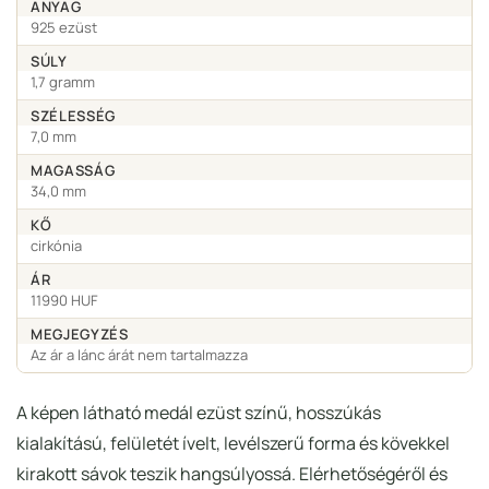
ANYAG
925 ezüst
SÚLY
1,7 gramm
SZÉLESSÉG
7,0 mm
MAGASSÁG
34,0 mm
KŐ
cirkónia
ÁR
11990 HUF
MEGJEGYZÉS
Az ár a lánc árát nem tartalmazza
A képen látható medál ezüst színű, hosszúkás
kialakítású, felületét ívelt, levélszerű forma és kövekkel
kirakott sávok teszik hangsúlyossá. Elérhetőségéről és