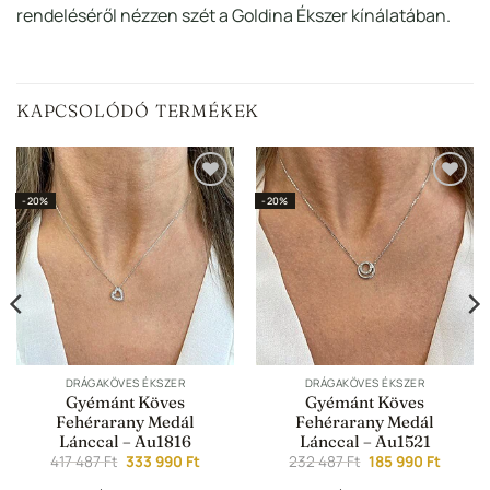
rendeléséről nézzen szét a Goldina Ékszer kínálatában.
KAPCSOLÓDÓ TERMÉKEK
Hozzáadás a
Hozzáadás a
-20%
-20%
Kedvencekhez
Kedvencekhez
DRÁGAKÖVES ÉKSZER
DRÁGAKÖVES ÉKSZER
Gyémánt Köves
Gyémánt Köves
Fehérarany Medál
Fehérarany Medál
Lánccal – Au1816
Lánccal – Au1521
nt
Original
Current
Original
Curren
417 487
Ft
333 990
Ft
232 487
Ft
185 990
Ft
price
price
price
price
was:
is:
was:
is: