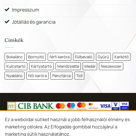
Impresszum
Jótállás és garancia
Címkék
Bokalánc
Bornyitó
férfi karóra
Fülbevaló
Gyűrű
Karkötő
Kulcstartó
Kártyatartó
Mandzsetta
Medál
Neszesszer
Nyaklánc
Női karóra
Pénztárca
Toll
Copyright 2026 ©
Goldina Ékszer Debrecen
Ez a weboldal sütiket használ a jobb felhasználói élmény és
marketing célokra. Az Elfogadás gombbal hozzájárul a
Süti-beállítások
marketing sütik használatához.