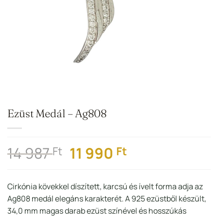
Ezüst Medál – Ag808
Original
Current
14 987
11 990
Ft
Ft
price
price
was:
is:
Cirkónia kövekkel díszített, karcsú és ívelt forma adja az
14
11
Ag808 medál elegáns karakterét. A 925 ezüstből készült,
987 Ft.
990 Ft.
34,0 mm magas darab ezüst színével és hosszúkás