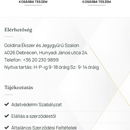
KOSÁRBA TESZEM
KOSÁRBA TESZEM
417
333
232
185
t.
487 Ft.
990 Ft.
487 Ft.
990 Ft.
Elérhetőség
Goldina Ékszer és Jegygyűrű Szalon
4026 Debrecen, Hunyadi János utca 24.
Telefon: +36 20 230 9899
Nyitva tartás: H-P-ig 9-18 óráig Sz: 9-14 óráig
Tájékoztatás
Adatvédelmi Szabályzat
Elállás a szerződéstől
Általános Szerződési Feltételek