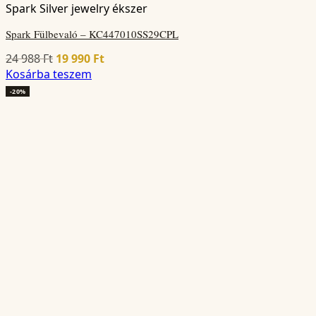
Spark Silver jewelry ékszer
Spark Fülbevaló – KC447010SS29CPL
Original
Current
24 988
Ft
19 990
Ft
price
price
Kosárba teszem
was:
is:
-20%
24
19
988 Ft.
990 Ft.