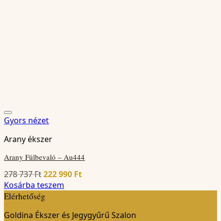
Gyors nézet
Arany ékszer
Arany Fülbevaló – Au444
Original
Current
278 737
Ft
222 990
Ft
price
price
Kosárba teszem
was:
is:
Elérhetőség
278
222
Goldina Ékszer és Jegygyűrű Szalon
737 Ft.
990 Ft.