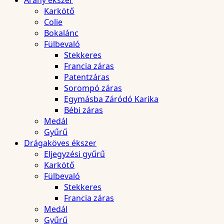
Arany ékszer
Karkötő
Colie
Bokalánc
Fülbevaló
Stekkeres
Francia záras
Patentzáras
Sorompó záras
Egymásba Záródó Karika
Bébi záras
Medál
Gyűrű
Drágaköves ékszer
Eljegyzési gyűrű
Karkötő
Fülbevaló
Stekkeres
Francia záras
Medál
Gyűrű