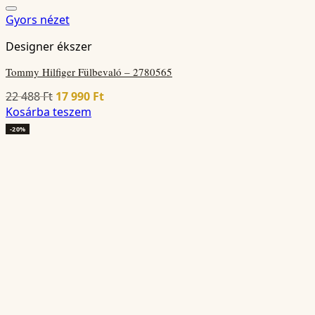
Gyors nézet
Designer ékszer
Tommy Hilfiger Fülbevaló – 2780565
Original
Current
22 488
Ft
17 990
Ft
price
price
Kosárba teszem
was:
is:
-20%
22
17
488 Ft.
990 Ft.