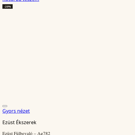
was:
is:
-20%
129
103
988 Ft.
990 Ft.
Gyors nézet
Ezüst Ékszerek
Ezüst Fülbevaló – Ag782