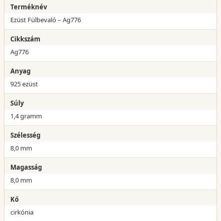
Terméknév
Ezüst Fülbevaló – Ag776
Cikkszám
Ag776
Anyag
925 ezüst
Súly
1,4 gramm
Szélesség
8,0 mm
Magasság
8,0 mm
Kő
cirkónia