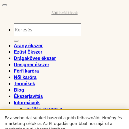
Süti-beállítások
Keresés
a
következőre:
Arany ékszer
Ezüst Ékszer
Drágaköves ékszer
Designer ékszer
Férfi karóra
Női karóra
Termékek
Blog
Ékszerjavítás
Információk
Jótállás, garancia
Szállítási, átvétel
Ez a weboldal sütiket használ a jobb felhasználói élmény és
Tájékoztató a biztonságos bankkártyás
marketing célokra. Az Elfogadás gombbal hozzájárul a
fizetésről