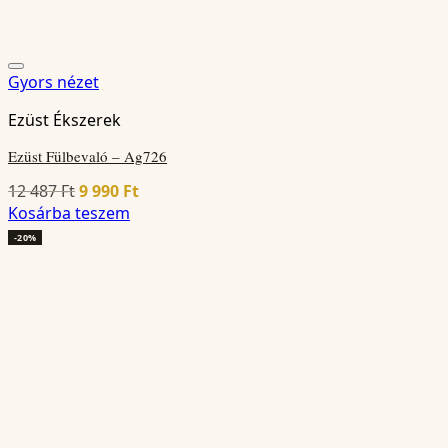
Gyors nézet
Ezüst Ékszerek
Ezüst Fülbevaló – Ag726
Original
Current
12 487
Ft
9 990
Ft
price
price
Kosárba teszem
was:
is:
-20%
12
9
487 Ft.
990 Ft.