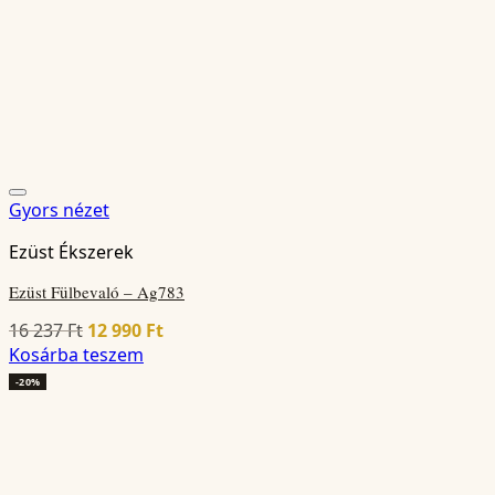
Gyors nézet
Ezüst Ékszerek
Ezüst Fülbevaló – Ag783
Original
Current
16 237
Ft
12 990
Ft
price
price
Kosárba teszem
was:
is:
-20%
16
12
237 Ft.
990 Ft.