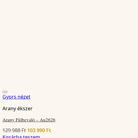
Gyors nézet
Arany ékszer
Arany Fülbevaló – Au2626
Original
Current
129 988
Ft
103 990
Ft
price
price
Kosárba teszem