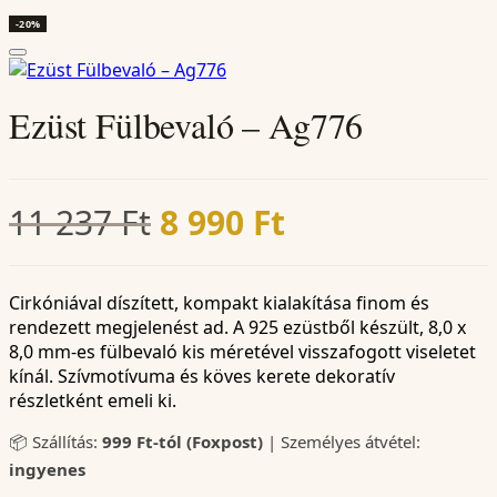
-20%
Ezüst Fülbevaló – Ag776
Original
Current
11 237
Ft
8 990
Ft
price
price
was:
is:
Cirkóniával díszített, kompakt kialakítása finom és
rendezett megjelenést ad. A 925 ezüstből készült, 8,0 x
11
8
8,0 mm-es fülbevaló kis méretével visszafogott viseletet
kínál. Szívmotívuma és köves kerete dekoratív
237 Ft.
990 Ft.
részletként emeli ki.
📦 Szállítás:
999 Ft-tól (Foxpost)
| Személyes átvétel:
ingyenes