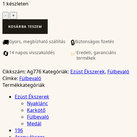
1 készleten
Ezüst
Fülbevaló
KOSÁRBA TESZEM
–
Ag776
🚚
🔒
Gyors, megbízható szállítás
mennyiség
Biztonságos fizetés
🔄
✅
14 napos visszaküldés
Eredeti, garanciális
termékek
Cikkszám:
Ag776
Kategóriák:
Ezüst Ékszerek
,
Fülbevaló
Címke:
Fülbevaló
Termékkategóriák
Ezüst Ékszerek
Nyaklánc
Karkötő
Fülbevaló
Medál
196