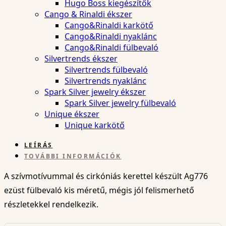
Hugo Boss kiegészítők
Cango & Rinaldi ékszer
Cango&Rinaldi karkötő
Cango&Rinaldi nyaklánc
Cango&Rinaldi fülbevaló
Silvertrends ékszer
Silvertrends fülbevaló
Silvertrends nyaklánc
Spark Silver jewelry ékszer
Spark Silver jewelry fülbevaló
Unique ékszer
Unique karkötő
LEÍRÁS
TOVÁBBI INFORMÁCIÓK
A szívmotívummal és cirkóniás kerettel készült Ag776
ezüst fülbevaló kis méretű, mégis jól felismerhető
részletekkel rendelkezik.