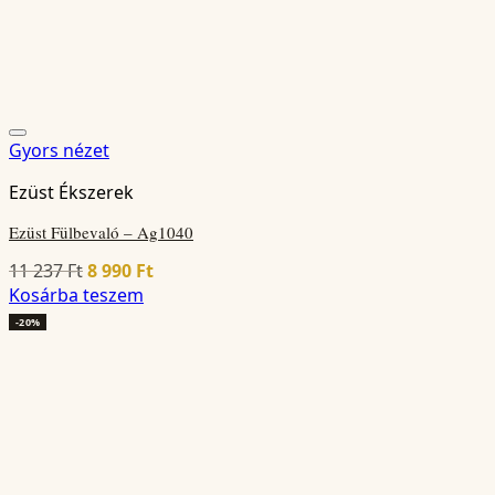
Gyors nézet
Ezüst Ékszerek
Ezüst Fülbevaló – Ag1040
Original
Current
11 237
Ft
8 990
Ft
price
price
Kosárba teszem
was:
is:
-20%
11
8
237 Ft.
990 Ft.