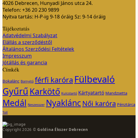
4026 Debrecen, Hunyadi János utca 24.
Telefon: +36 20 230 9899
Nyitva tartás: H-P-ig 9-18 óráig Sz: 9-14 óráig
Tájékoztatás
Adatvédelmi Szabályzat
Elállás a szerződéstől
Általános Szerződési Feltételek
Impresszum
Jótállás és garancia
Címkék
Fülbevaló
férfi karóra
Bokalánc
Bornyitó
Gyűrű
Karkötő
Kártyatartó
Mandzsetta
Kulcstartó
Medál
Nyaklánc
Női karóra
Pénztárca
Neszesszer
Toll
Copyright 2026 ©
Goldina Ékszer Debrecen