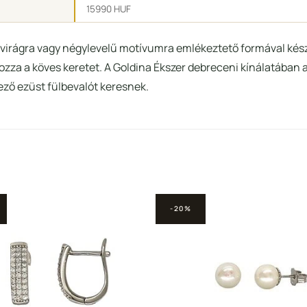
15990 HUF
l, virágra vagy négylevelű motívumra emlékeztető formával kés
zza a köves keretet. A Goldina Ékszer debreceni kínálatában az
ző ezüst fülbevalót keresnek.
-20%
Hozzáadás a
Hozzá
Kedvencekhez
Kedve