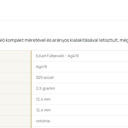
aló kompakt méretével és arányos kialakításával letisztult, mé
Ezüst Fülbevaló – Ag419
Ag419
925 ezüst
2,5 gramm
12,4 mm
12,4 mm
cirkónia