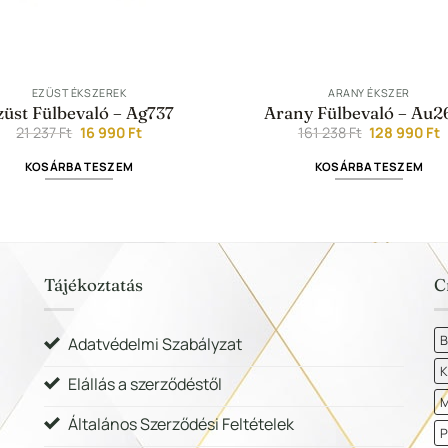
EZÜST ÉKSZEREK
ARANY ÉKSZER
züst Fülbevaló – Ag737
Arany Fülbevaló – Au2
Original
Current
Original
C
21 237
Ft
16 990
Ft
161 238
Ft
128 990
Ft
price
price
price
p
was:
is:
was:
i
KOSÁRBA TESZEM
KOSÁRBA TESZEM
21
16
161
1
237 Ft.
990 Ft.
238 Ft.
9
Tájékoztatás
C
B
Adatvédelmi Szabályzat
K
Elállás a szerződéstől
M
Általános Szerződési Feltételek
P