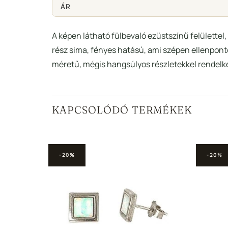
ÁR
A képen látható fülbevaló ezüstszínű felülette
rész sima, fényes hatású, ami szépen ellenponto
méretű, mégis hangsúlyos részletekkel rendelke
KAPCSOLÓDÓ TERMÉKEK
-20%
-20%
Hozzáadás a
Hozzáadás a
edvencekhez
Kedvencekhez