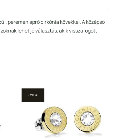
zül, peremén apró cirkónia kövekkel. A középső
oknak lehet jó választás, akik visszafogott
-20%
adás a
Hozzáadás a
ncekhez
Kedvencekhez