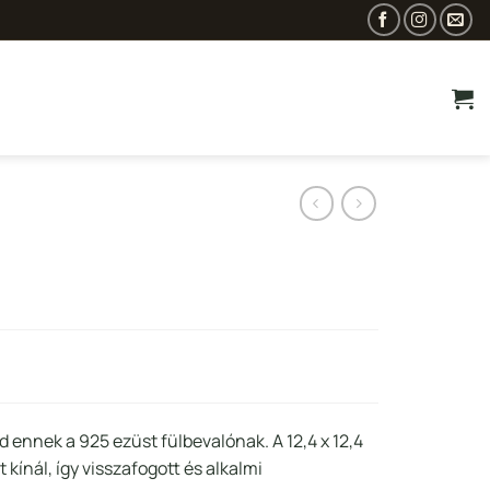
rent
ce
d ennek a 925 ezüst fülbevalónak. A 12,4 x 12,4
kínál, így visszafogott és alkalmi