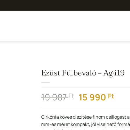
Ezüst Fülbevaló – Ag419
Hozzáadás a
Kedvencekhez
Original
Cur
19 987
15 990
Ft
Ft
price
pri
was:
is:
Cirkónia köves díszítése finom csillogást a
19
15
mm-es méret kompakt, jól viselhető formát 