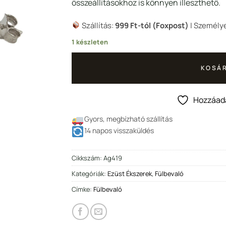
987 Ft.
990
összeállításokhoz is könnyen illeszthető.
Szállítás:
999 Ft-tól (Foxpost)
| Személye
1 készleten
KOSÁR
Hozzáad
Gyors, megbízható szállítás
14 napos visszaküldés
Cikkszám:
Ag419
Kategóriák:
Ezüst Ékszerek
,
Fülbevaló
Címke:
Fülbevaló