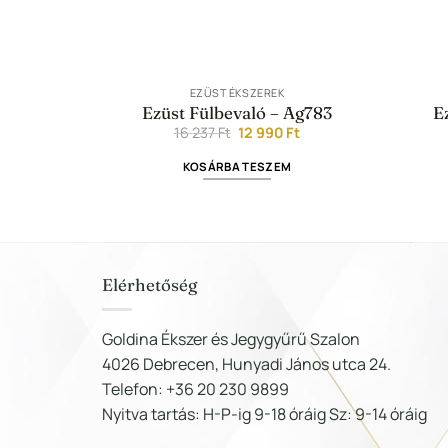
EZÜST ÉKSZEREK
 Ag692
Ezüst Fülbevaló – Ag783
E
l
Current
Original
Current
Ft
16 237
Ft
12 990
Ft
price
price
price
is:
was:
is:
M
KOSÁRBA TESZEM
17
16
12
990 Ft.
237 Ft.
990 Ft.
Elérhetőség
Goldina Ékszer és Jegygyűrű Szalon
4026 Debrecen, Hunyadi János utca 24.
Telefon: +36 20 230 9899
Nyitva tartás: H-P-ig 9-18 óráig Sz: 9-14 óráig