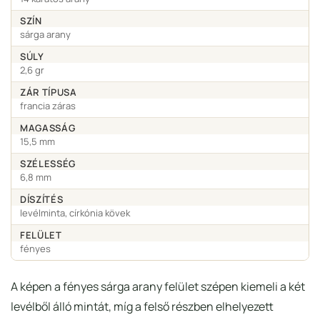
SZÍN
sárga arany
SÚLY
2,6 gr
ZÁR TÍPUSA
francia záras
MAGASSÁG
15,5 mm
SZÉLESSÉG
6,8 mm
DÍSZÍTÉS
levélminta, církónia kövek
FELÜLET
fényes
A képen a fényes sárga arany felület szépen kiemeli a két
levélből álló mintát, míg a felső részben elhelyezett