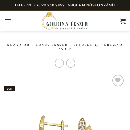
Skip
TELEFON: +36 20 230 9899 | AHOL A MINŐSÉG SZÁMÍT
to
content
KEZDŐLAP
/
ARANY ÉKSZER
/
FÜLBEVALÓ
/
FRANCIA
ZÁRAS
-20%
Hozzáadás a
Kedvencekhez