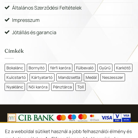
Általános Szerződési Feltételek
Impresszum
Jótállás és garancia
Címkék
Bokalánc
Bornyitó
férfi karóra
Fülbevaló
Gyűrű
Karkötő
Kulcstartó
Kártyatartó
Mandzsetta
Medál
Neszesszer
Nyaklánc
Női karóra
Pénztárca
Toll
Copyright 2026 ©
Goldina Ékszer Debrecen
Ez a weboldal sütiket használ a jobb felhasználói élmény és