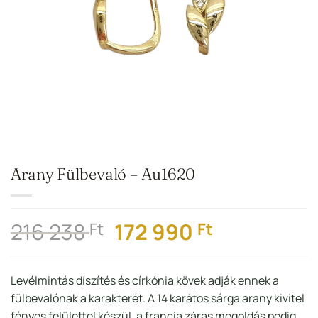
Arany Fülbevaló – Au1620
Original
Current
216 238
172 990
Ft
Ft
price
price
was:
is:
Levélmintás díszítés és církónia kövek adják ennek a
216
172
fülbevalónak a karakterét. A 14 karátos sárga arany kivitel
238 Ft.
990 Ft.
fényes felülettel készül, a francia záras megoldás pedig