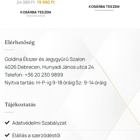
price
price
Original
Current
24 988
Ft
19 990
Ft
was:
is:
price
price
KOSÁRBA TESZEM
11
8
was:
is:
KOSÁRBA TESZEM
237 Ft.
990 Ft.
24
19
988 Ft.
990 Ft.
Elérhetőség
Goldina Ékszer és Jegygyűrű Szalon
4026 Debrecen, Hunyadi János utca 24.
Telefon: +36 20 230 9899
Nyitva tartás: H-P-ig 9-18 óráig Sz: 9-14 óráig
Tájékoztatás
Adatvédelmi Szabályzat
Elállás a szerződéstől