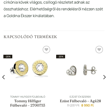
církónia kövek világos, csillogó részletet adnak az
összhatáshoz. Elérhetőségről és rendelésről nézzen szét
a Goldina Ékszer kínálatában.
KAPCSOLÓDÓ TERMÉKEK
Hozzáadás a
Hozzáadás a
-20%
-20%
Kedvencekhez
Kedvencekhez
TOMMY HILFIGER FÜLBEVALÓ
EZÜST ÉKSZEREK
Tommy Hilfiger
Ezüst Fülbevaló – Ag428
t
Fülbevaló – 2700753
Original
Current
11 237
Ft
8 990
Ft