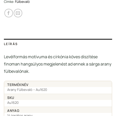
Címke:
Fülbevaló
LEÍRÁS
Levélformás motívuma és církónia köves díszítése
finoman hangsúlyos megjelenést ad ennek a sárga arany
fülbevalónak.
TERMÉKNÉV
Arany Fülbevaló – Au1620
SKU
Au1620
ANYAG
14 karátos arany