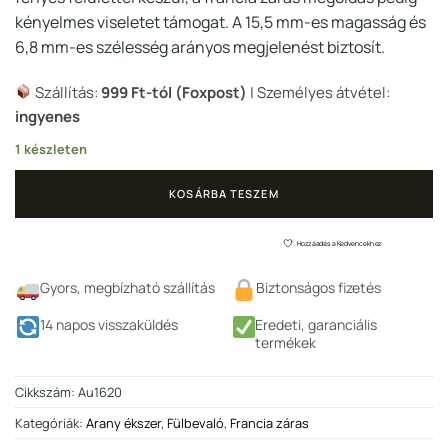
kényelmes viseletet támogat. A 15,5 mm-es magasság és
6,8 mm-es szélesség arányos megjelenést biztosít.
Szállítás:
999 Ft-tól (Foxpost)
| Személyes átvétel:
ingyenes
1 készleten
KOSÁRBA TESZEM
Hozzáadás a Kedvencekhez
Gyors, megbízható szállítás
Biztonságos fizetés
14 napos visszaküldés
Eredeti, garanciális
termékek
Cikkszám:
Au1620
Kategóriák:
Arany ékszer
,
Fülbevaló
,
Francia záras