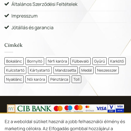
Általános Szerződési Feltételek
Impresszum
Jótállás és garancia
Címkék
Bokalánc
Bornyitó
férfi karóra
Fülbevaló
Gyűrű
Karkötő
Kulcstartó
Kártyatartó
Mandzsetta
Medál
Neszesszer
Nyaklánc
Női karóra
Pénztárca
Toll
Copyright 2026 ©
Goldina Ékszer Debrecen
Ez a weboldal sütiket használ a jobb felhasználói élmény és
marketing célokra. Az Elfogadás gombbal hozzájárul a