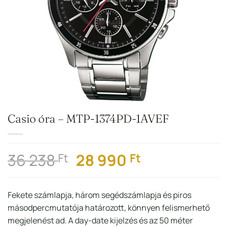
Casio óra – MTP-1374PD-1AVEF
Original
Current
36 238
28 990
Ft
Ft
price
price
was:
is:
Fekete számlapja, három segédszámlapja és piros
36
28
másodpercmutatója határozott, könnyen felismerhető
238 Ft.
990 Ft.
megjelenést ad. A day-date kijelzés és az 50 méter