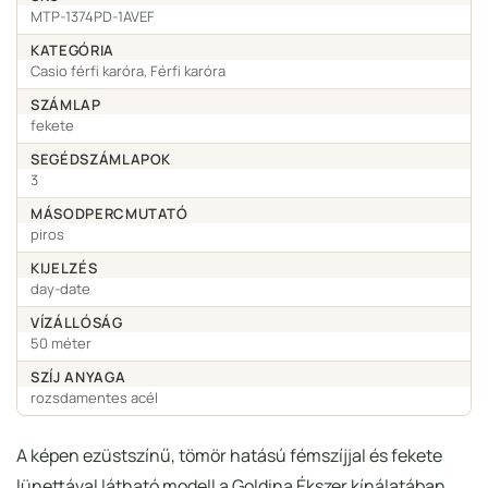
MTP-1374PD-1AVEF
KATEGÓRIA
Casio férfi karóra, Férfi karóra
SZÁMLAP
fekete
SEGÉDSZÁMLAPOK
3
MÁSODPERCMUTATÓ
piros
KIJELZÉS
day-date
VÍZÁLLÓSÁG
50 méter
SZÍJ ANYAGA
rozsdamentes acél
A képen ezüstszínű, tömör hatású fémszíjjal és fekete
lünettával látható modell a Goldina Ékszer kínálatában