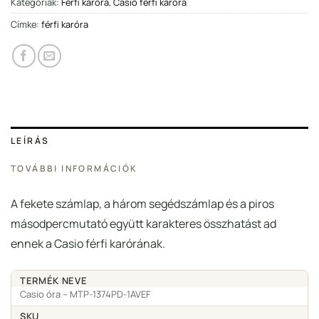
Kategóriák:
Férfi karóra
,
Casio férfi karóra
Címke:
férfi karóra
LEÍRÁS
TOVÁBBI INFORMÁCIÓK
A fekete számlap, a három segédszámlap és a piros
másodpercmutató együtt karakteres összhatást ad
ennek a Casio férfi karórának.
TERMÉK NEVE
Casio óra – MTP-1374PD-1AVEF
SKU