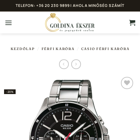
Skip
TELEFON: +36 20 230 9899 | AHOL A MINŐSÉG SZÁMÍT
to
content
KEZDŐLAP
/
FÉRFI KARÓRA
/
CASIO FÉRFI KARÓRA
-20%
Hozzáadás a
Kedvencekhez