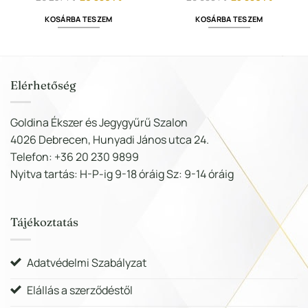
price
price
price
price
was:
is:
was:
is:
KOSÁRBA TESZEM
KOSÁRBA TESZEM
26
20
29
23
.
237 Ft.
990 Ft.
988 Ft.
990 Ft.
Elérhetőség
Goldina Ékszer és Jegygyűrű Szalon
4026 Debrecen, Hunyadi János utca 24.
Telefon: +36 20 230 9899
Nyitva tartás: H-P-ig 9-18 óráig Sz: 9-14 óráig
Tájékoztatás
Adatvédelmi Szabályzat
Elállás a szerződéstől