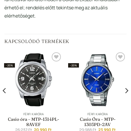
érhető el; rendelés előtt tekintse meg az aktuális
elérhetőséget.
KAPCSOLÓDÓ TERMÉKEK
Hozzáadás a
Hozzáadás a
-20%
-20%
Kedvencekhez
Kedvencekhez
FÉRFI KARÓRA
FÉRFI KARÓRA
Casio óra – MTP-1314PL-
Casio Óra – MTP-
8AVEF
1303PD-2AV
t
Original
Current
Original
Current
26 237
Ft
20 990
Ft
29 988
Ft
23 990
Ft