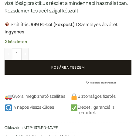
vízállóság praktikus részlet a mindennapi használatban.
Rozsdamentes acél szíjjal készült.
Szállítás:
999 Ft-tól (Foxpost)
| Személyes átvétel:
ingyenes
2 készleten
Casio óra – MTP-1374PD-1AVEF mennyiség
KOSÁRBA TESZEM
Hozzáadás a Kedvencekhez
Gyors, megbízható szállítás
Biztonságos fizetés
14 napos visszaküldés
Eredeti, garanciális
termékek
Cikkszám:
MTP-1374PD-1AVEF