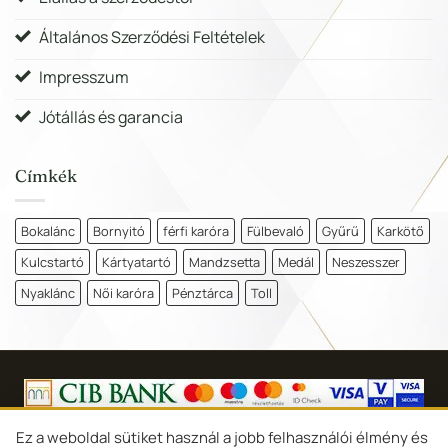
Általános Szerződési Feltételek
Impresszum
Jótállás és garancia
Címkék
Bokalánc
Bornyitó
férfi karóra
Fülbevaló
Gyűrű
Karkötő
Kulcstartó
Kártyatartó
Mandzsetta
Medál
Neszesszer
Nyaklánc
Női karóra
Pénztárca
Toll
Copyright 2026 ©
Goldina Ékszer Debrecen
Ez a weboldal sütiket használ a jobb felhasználói élmény és