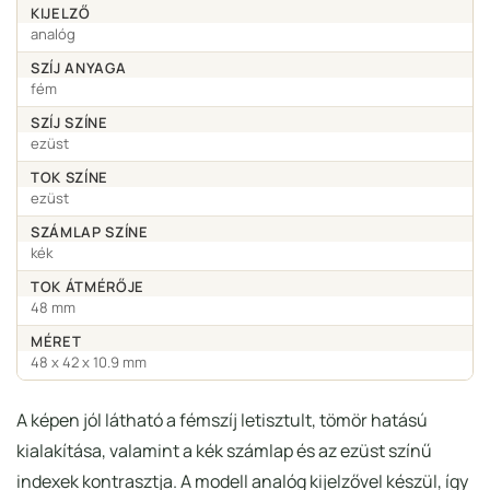
KIJELZŐ
analóg
SZÍJ ANYAGA
fém
SZÍJ SZÍNE
ezüst
TOK SZÍNE
ezüst
SZÁMLAP SZÍNE
kék
TOK ÁTMÉRŐJE
48 mm
MÉRET
48 x 42 x 10.9 mm
A képen jól látható a fémszíj letisztult, tömör hatású
kialakítása, valamint a kék számlap és az ezüst színű
indexek kontrasztja. A modell analóg kijelzővel készül, így