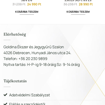
t
Original
Current
Original
Current
31 238
Ft
24 990
Ft
36 238
Ft
28 990
Ft
price
price
price
price
was:
is:
was:
is:
KOSÁRBA TESZEM
KOSÁRBA TESZEM
31
24
36
28
.
238 Ft.
990 Ft.
238 Ft.
990 Ft.
Elérhetőség
Goldina Ékszer és Jegygyűrű Szalon
4026 Debrecen, Hunyadi János utca 24.
Telefon: +36 20 230 9899
Nyitva tartás: H-P-ig 9-18 óráig Sz: 9-14 óráig
Tájékoztatás
Adatvédelmi Szabályzat
Elállás a szerződéstől