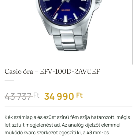
Casio óra – EFV-100D-2AVUEF
Original
Current
43 737
34 990
Ft
Ft
price
price
was:
is:
Kék számlapja és ezüst színű fém szíja határozott, mégis
43
34
letisztult megjelenést ad. Az analóg kijelzőt elemmel
737 Ft.
990 Ft.
működő kvarc szerkezet egészíti ki, a 48 mm-es