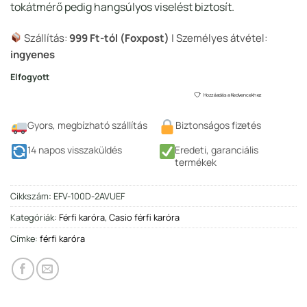
tokátmérő pedig hangsúlyos viselést biztosít.
Szállítás:
999 Ft-tól (Foxpost)
| Személyes átvétel:
ingyenes
Elfogyott
Hozzáadás a Kedvencekhez
Gyors, megbízható szállítás
Biztonságos fizetés
14 napos visszaküldés
Eredeti, garanciális
termékek
Cikkszám:
EFV-100D-2AVUEF
Kategóriák:
Férfi karóra
,
Casio férfi karóra
Címke:
férfi karóra