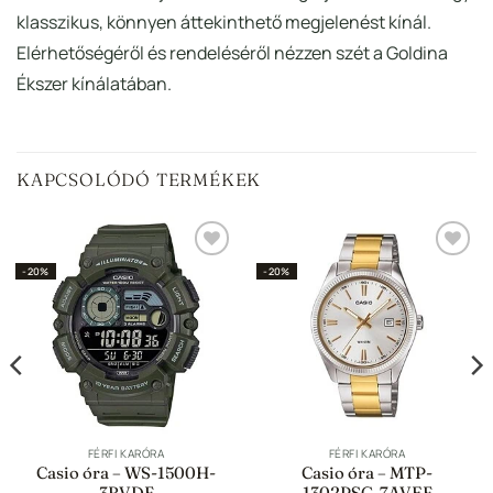
klasszikus, könnyen áttekinthető megjelenést kínál.
Elérhetőségéről és rendeléséről nézzen szét a Goldina
Ékszer kínálatában.
KAPCSOLÓDÓ TERMÉKEK
Hozzáadás a
Hozzáadás a
-20%
-20%
Kedvencekhez
Kedvencekhez
FÉRFI KARÓRA
FÉRFI KARÓRA
Casio óra – WS-1500H-
Casio óra – MTP-
3BVDF
1302PSG-7AVEF